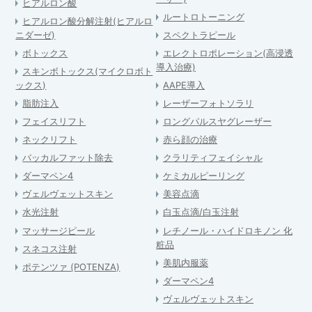
ヒアルロン酸
ルートロトーニング
ヒアルロン酸分解注射(ヒアルロ
ニダーゼ)
スペクトラピール
ボトックス
エレクトロポレーション(高浸透
導入治療)
スキンボトックス(マイクロボト
ックス)
AAPE導入
脂肪注入
レーザーフォトソラリ
フェイスリフト
ロングパルスヤグレーザー
ネックリフト
赤ら顔の治療
バッカルファット除去
クラリティフェイシャル
ダーマペン4
ケミカルピーリング
ヴェルヴェットスキン
美容点滴
水光注射
白玉点滴/白玉注射
マッサージピール
レチノール・ハイドロキノン 化
粧品
スネコス注射
美肌内服薬
ポテンツァ (POTENZA)
ダーマペン4
ヴェルヴェットスキン