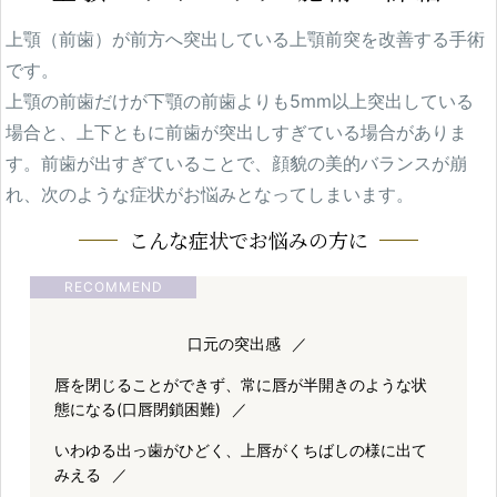
上顎（前歯）が前方へ突出している上顎前突を改善する手術
ブログ
Blog
です。
上顎の前歯だけが下顎の前歯よりも5mm以上突出している
ENGLISH
場合と、上下ともに前歯が突出しすぎている場合がありま
Clinic
す。前歯が出すぎていることで、顔貌の美的バランスが崩
れ、次のような症状がお悩みとなってしまいます。
こんな症状でお悩みの方に
Online Shop
口元の突出感
唇を閉じることができず、常に唇が半開きのような状
態になる(口唇閉鎖困難)
いわゆる出っ歯がひどく、上唇がくちばしの様に出て
みえる