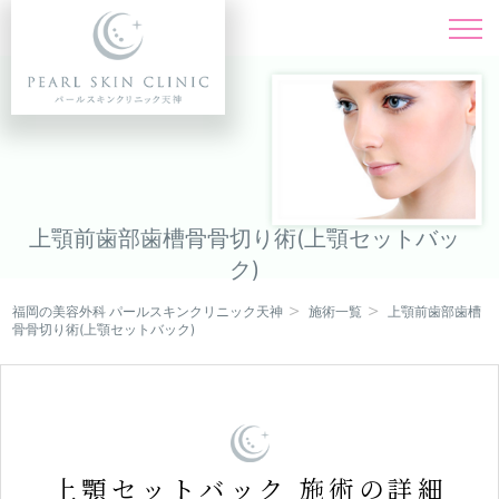
施術一覧
Menu
料金表
Price
ドクター紹介
Doctor
上顎前歯部歯槽骨骨切り術(上顎セットバッ
ク)
症例写真
Instagram
福岡の美容外科 パールスキンクリニック天神
施術一覧
上顎前歯部歯槽
キャンペーン
骨骨切り術(上顎セットバック)
Campaign
クリニック紹介
Clinic
オンライン診療
上顎セットバック 施術の詳細
Online