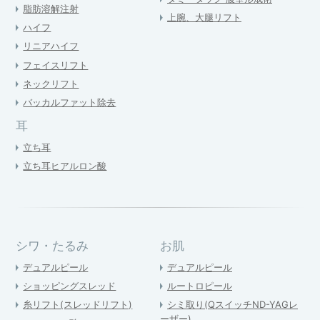
脂肪溶解注射
上腕、大腿リフト
ハイフ
リニアハイフ
フェイスリフト
ネックリフト
バッカルファット除去
耳
立ち耳
立ち耳ヒアルロン酸
シワ・たるみ
お肌
デュアルピール
デュアルピール
ショッピングスレッド
ルートロピール
糸リフト(スレッドリフト)
シミ取り(QスイッチND-YAGレ
ーザー)