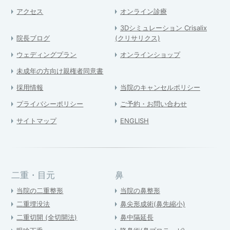
アクセス
オンライン診療
3Dシミュレーション Crisalix
院長ブログ
(クリサリクス)
ウェディングプラン
オンラインショップ
未成年の方向け親権者同意書
採用情報
当院のキャンセルポリシー
プライバシーポリシー
ご予約・お問い合わせ
サイトマップ
ENGLISH
二重・目元
鼻
当院の二重整形
当院の鼻整形
二重埋没法
鼻尖形成術(鼻先縮小)
二重切開 (全切開法)
鼻中隔延長