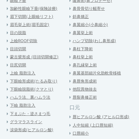
眼瞼下垂
隆鼻術(鼻プロテーゼ)
加齢性眼瞼下垂(保険診療)
鼻骨骨切り幅寄せ
眉下切開(上眼瞼リフト)
斜鼻矯正
眉毛挙上術(眉毛固定)
鼻翼縮小(小鼻縮小)
目の脱脂
鼻翼挙上術
上瞼ROOF切除
ハンプ切除(わし鼻形成)
目頭切開
鼻柱下降術
蒙古襞形成 (目頭切開修正)
鼻柱挙上術
目尻切開
鼻孔縁挙上術
上瞼 脂肪注入
鼻翼基部細片化肋軟骨移植
下眼瞼形成術(たるみ取り)
鼻唇角形成術
下眼瞼脱脂術(クマとり)
他院異物抜去
ハムラ法、裏ハムラ法
唇裂鼻修正術
下瞼 脂肪注入
口元
下まぶた・逆さまつ毛
唇ヒアルロン酸 (アヒル口形成)
グラマラスライン
人中短縮 (上口唇短縮)
涙袋形成(ヒアルロン酸)
口唇縮小