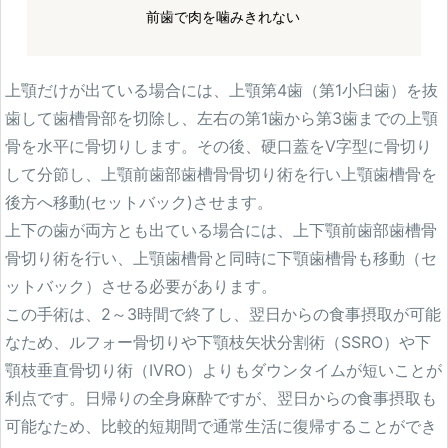
前歯で肉を噛みきれない
WEBカウンセリング予約
上顎だけが出ている場合には、上顎第4歯（第1小臼歯）を抜
歯して歯槽骨部を切除し、左右の第1歯から第3歯までの上顎
骨を水平に骨切りします。その後、硬口蓋をV字型に骨切り
して分節し、上顎前歯部歯槽骨骨切り術を行い上顎歯槽骨を
後方へ移動(セットバック)させます。
上下の歯が両方とも出ている場合には、上下顎前歯部歯槽骨
骨切り術を行い、上顎歯槽骨と同時に下顎歯槽骨も移動（セ
ットバック）させる必要があります。
この手術は、2～3時間で終了し、翌日からの食事摂取が可能
なため、ルフォー骨切りや下顎枝矢状分割術（SSRO）や下
顎枝垂直骨切り術（IVRO）よりもダウンタイムが短いことが
利点です。日帰りの全身麻酔ですが、翌日からの食事摂取も
可能なため、比較的短期間で通常生活に復帰することができ