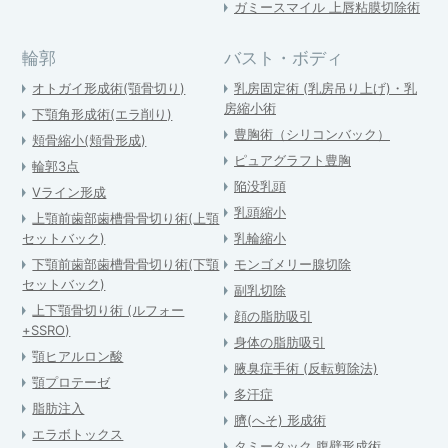
ガミースマイル 上唇粘膜切除術
輪郭
バスト・ボディ
オトガイ形成術(顎骨切り)
乳房固定術 (乳房吊り上げ)・乳
房縮小術
下顎角形成術(エラ削り)
豊胸術（シリコンバック）
頬骨縮小(頬骨形成)
ピュアグラフト豊胸
輪郭3点
陥没乳頭
Vライン形成
乳頭縮小
上顎前歯部歯槽骨骨切り術(上顎
セットバック)
乳輪縮小
下顎前歯部歯槽骨骨切り術(下顎
モンゴメリー腺切除
セットバック)
副乳切除
上下顎骨切り術 (ルフォー
顔の脂肪吸引
+SSRO)
身体の脂肪吸引
顎ヒアルロン酸
腋臭症手術 (反転剪除法)
顎プロテーゼ
多汗症
脂肪注入
臍(へそ) 形成術
エラボトックス
タミータック 腹壁形成術