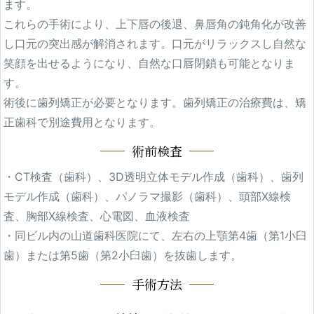
ます。
これらの手術により、上下唇の後退、鼻唇角の鈍角化が改善
し口元の突出感が解消されます。口元がリラックスし自然な
笑顔を出せるようになり、自然な口唇閉鎖も可能となりま
す。
術後に歯列矯正が必要となります。歯列矯正の治療費は、矯
正歯科で別途費用となります。
術前検査
・CT検査（歯科）、3D透明立体モデル作成（歯科）、歯列
モデル作成（歯科）、パノラマ撮影（歯科）、頭部X線検
査、胸部X線検査、心電図、血液検査
・同ビル内の山道歯科医院にて、左右の上顎第4歯（第1小臼
歯）または第5歯（第2小臼歯）を抜歯します。
手術方法