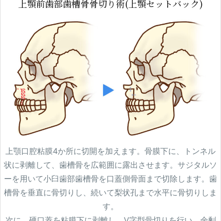
上顎前歯部歯槽骨骨切り術(上顎セットバック)
上顎口腔粘膜4か所に切開を加えます。骨膜下に、トンネル
状に剥離して、歯槽骨を広範囲に露出させます。サジタルソ
ーを用いて小臼歯部歯槽骨を口蓋側骨面まで切除します。歯
槽骨を垂直に骨切りし、続いて梨状孔まで水平に骨切りしま
す。
次に、硬口蓋を粘膜下に剥離し、V字型骨切りを行い、余剰