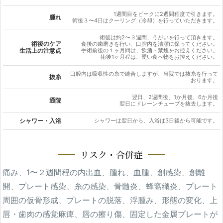
1週間目をピークに2週間程度で引きます。
腫れ
術後３〜4日はクーリング（冷却）を行っていただきます。
術後は約2〜３週間、うがいを行って頂きます。
術後のケア
食後の歯磨きを行い、口腔内を清潔に保ってください。
生活上の注意点
手術前後の１ヶ月間は、飲酒・禁煙をお控えください。
術後1ヶ月程は、硬い食べ物をお控えください。
口腔内は吸収性の糸で縫合しますが、当院では抜糸を行って
抜糸
おります。
翌日、2週間後、1か月後、6か月後
通院
翌日にドレーンチューブを抜去します。
シャワー・入浴
シャワーは翌日から、入浴は3日後から可能です。
リスク・合併症
痛み、1〜２週間程の内出血、腫れ、血腫、創感染、創離
開、プレート感染、糸の感染、骨髄炎、蜂窩織炎、プレート
周囲の仮骨形成、プレートの脱落、浮腫み、形態の変化、上
唇・歯肉の感覚麻痺、唇の擦り傷、固定した金属プレートが