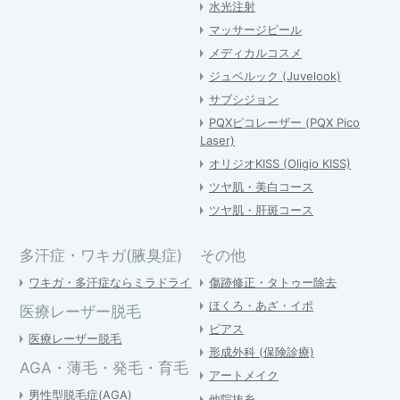
水光注射
マッサージピール
メディカルコスメ
ジュベルック (Juvelook)
サブシジョン
PQXピコレーザー (PQX Pico
Laser)
オリジオKISS (Oligio KISS)
ツヤ肌・美白コース
ツヤ肌・肝斑コース
多汗症・ワキガ(腋臭症)
その他
ワキガ・多汗症ならミラドライ
傷跡修正・タトゥー除去
ほくろ・あざ・イボ
医療レーザー脱毛
ピアス
医療レーザー脱毛
形成外科 (保険診療)
AGA・薄毛・発毛・育毛
アートメイク
男性型脱毛症(AGA)
他院抜糸