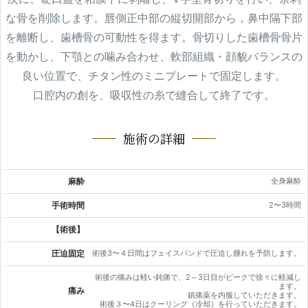
な骨を削除します。唇側正中部の縦切開部から，鼻中隔下部
を離断し、歯槽骨の可動性を得ます。骨切りした歯槽骨骨片
を動かし、下顎との噛み合わせ、軟部組織・顔貌バランスの
良い位置で、チタン性のミニプレートで固定します。
口腔内の創を、吸収性の糸で縫合して終了です。
施術の詳細
麻酔
全身麻酔
手術時間
2〜3時間
【術後】
圧迫固定
術後3〜４日間はフェイスバンドで圧迫し腫れを予防します。
術後の痛みは軽い鈍痛で、2～3日目がピークで徐々に軽減し
ます。
痛み
鎮痛薬を内服していただきます。
術後３〜4日はクーリング（冷却）を行っていただきます。