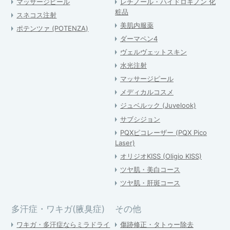
マッサージピール
レチノール・ハイドロキノン 化
粧品
スネコス注射
美肌内服薬
ポテンツァ (POTENZA)
ダーマペン4
ヴェルヴェットスキン
水光注射
マッサージピール
メディカルコスメ
ジュベルック (Juvelook)
サブシジョン
PQXピコレーザー (PQX Pico
Laser)
オリジオKISS (Oligio KISS)
ツヤ肌・美白コース
ツヤ肌・肝斑コース
多汗症・ワキガ(腋臭症)
その他
ワキガ・多汗症ならミラドライ
傷跡修正・タトゥー除去