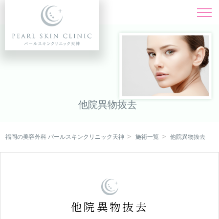
施術一覧
Menu
料金表
Price
ドクター紹介
Doctor
他院異物抜去
症例写真
Instagram
福岡の美容外科 パールスキンクリニック天神
施術一覧
他院異物抜去
キャンペーン
Campaign
クリニック紹介
Clinic
オンライン診療
他院異物抜去
Online