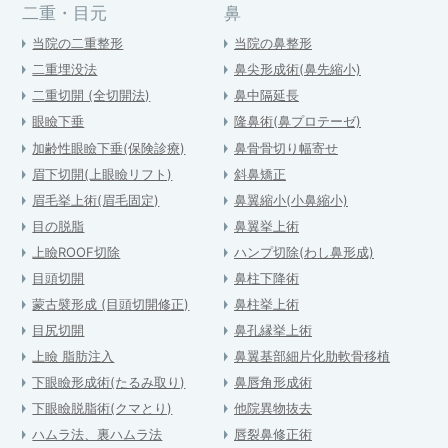
二重・目元
鼻
当院の二重整形
当院の鼻整形
二重埋没法
鼻尖形成術(鼻先縮小)
二重切開 (全切開法)
鼻中隔延長
眼瞼下垂
隆鼻術(鼻プロテーゼ)
加齢性眼瞼下垂(保険診療)
鼻骨骨切り幅寄せ
眉下切開(上眼瞼リフト)
斜鼻矯正
眉毛挙上術(眉毛固定)
鼻翼縮小(小鼻縮小)
目の脱脂
鼻翼挙上術
上瞼ROOF切除
ハンプ切除(わし鼻形成)
目頭切開
鼻柱下降術
蒙古襞形成 (目頭切開修正)
鼻柱挙上術
目尻切開
鼻孔縁挙上術
上瞼 脂肪注入
鼻翼基部細片化肋軟骨移植
下眼瞼形成術(たるみ取り)
鼻唇角形成術
下眼瞼脱脂術(クマとり)
他院異物抜去
ハムラ法、裏ハムラ法
唇裂鼻修正術