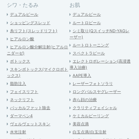
シワ・たるみ
お肌
デュアルピール
デュアルピール
ショッピングスレッド
ルートロピール
糸リフト(スレッドリフト)
シミ取り(QスイッチND-YAGレ
ーザー)
ヒアルロン酸
ルートロトーニング
ヒアルロン酸分解注射(ヒアルロ
ニダーゼ)
スペクトラピール
ボトックス
エレクトロポレーション(高浸透
導入治療)
スキンボトックス(マイクロボト
ックス)
AAPE導入
脂肪注入
レーザーフォトソラリ
フェイスリフト
ロングパルスヤグレーザー
ネックリフト
赤ら顔の治療
バッカルファット除去
クラリティフェイシャル
ダーマペン4
ケミカルピーリング
ヴェルヴェットスキン
美容点滴
水光注射
白玉点滴/白玉注射