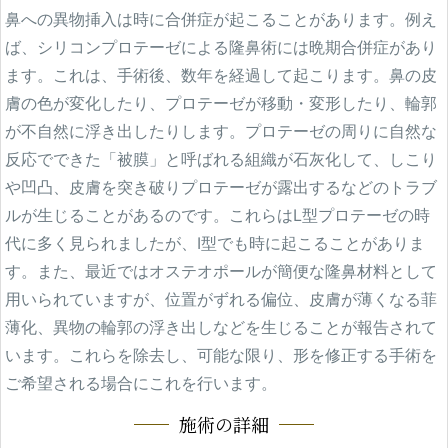
鼻への異物挿入は時に合併症が起こることがあります。例え
ブログ
ば、シリコンプロテーゼによる隆鼻術には晩期合併症があり
Blog
ます。これは、手術後、数年を経過して起こります。鼻の皮
ENGLISH
膚の色が変化したり、プロテーゼが移動・変形したり、輪郭
が不自然に浮き出したりします。プロテーゼの周りに自然な
Clinic
反応でできた「被膜」と呼ばれる組織が石灰化して、しこり
や凹凸、皮膚を突き破りプロテーゼが露出するなどのトラブ
Online Shop
ルが生じることがあるのです。これらはL型プロテーゼの時
代に多く見られましたが、I型でも時に起こることがありま
す。また、最近ではオステオポールが簡便な隆鼻材料として
用いられていますが、位置がずれる偏位、皮膚が薄くなる菲
薄化、異物の輪郭の浮き出しなどを生じることが報告されて
います。これらを除去し、可能な限り、形を修正する手術を
ご希望される場合にこれを行います。
施術の詳細