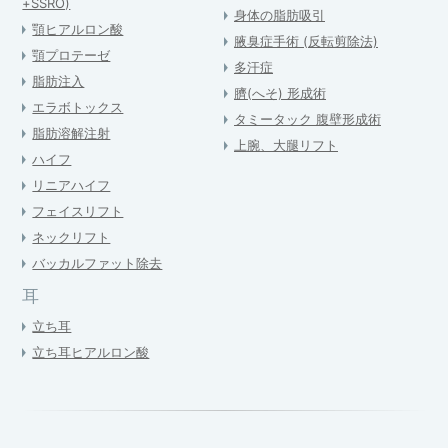
+SSRO)
身体の脂肪吸引
顎ヒアルロン酸
腋臭症手術 (反転剪除法)
顎プロテーゼ
多汗症
脂肪注入
臍(へそ) 形成術
エラボトックス
タミータック 腹壁形成術
脂肪溶解注射
上腕、大腿リフト
ハイフ
リニアハイフ
フェイスリフト
ネックリフト
バッカルファット除去
耳
立ち耳
立ち耳ヒアルロン酸