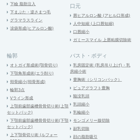
下瞼 脂肪注入
口元
下まぶた・逆さまつ毛
唇ヒアルロン酸 (アヒル口形成)
グラマラスライン
人中短縮 (上口唇短縮)
涙袋形成(ヒアルロン酸)
口唇縮小
ガミースマイル 上唇粘膜切除術
輪郭
バスト・ボディ
オトガイ形成術(顎骨切り)
乳房固定術 (乳房吊り上げ)・乳
房縮小術
下顎角形成術(エラ削り)
豊胸術（シリコンバック）
頬骨縮小(頬骨形成)
ピュアグラフト豊胸
輪郭3点
陥没乳頭
Vライン形成
乳頭縮小
上顎前歯部歯槽骨骨切り術(上顎
セットバック)
乳輪縮小
下顎前歯部歯槽骨骨切り術(下顎
モンゴメリー腺切除
セットバック)
副乳切除
上下顎骨切り術 (ルフォー
顔の脂肪吸引