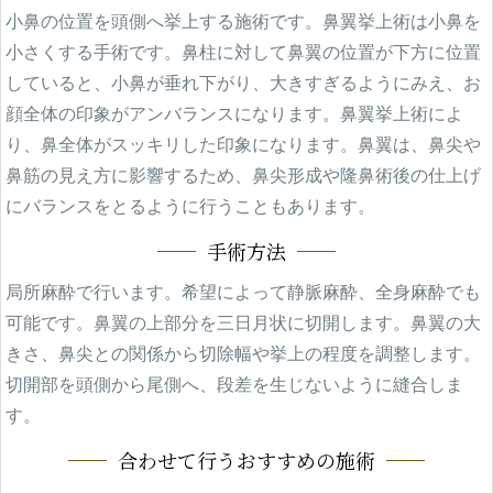
小鼻の位置を頭側へ挙上する施術です。鼻翼挙上術は小鼻を
ブログ
小さくする手術です。鼻柱に対して鼻翼の位置が下方に位置
Blog
していると、小鼻が垂れ下がり、大きすぎるようにみえ、お
ENGLISH
顔全体の印象がアンバランスになります。鼻翼挙上術によ
り、鼻全体がスッキリした印象になります。鼻翼は、鼻尖や
Clinic
鼻筋の見え方に影響するため、鼻尖形成や隆鼻術後の仕上げ
にバランスをとるように行うこともあります。
Online Shop
手術方法
局所麻酔で行います。希望によって静脈麻酔、全身麻酔でも
可能です。鼻翼の上部分を三日月状に切開します。鼻翼の大
きさ、鼻尖との関係から切除幅や挙上の程度を調整します。
切開部を頭側から尾側へ、段差を生じないように縫合しま
す。
合わせて行うおすすめの施術