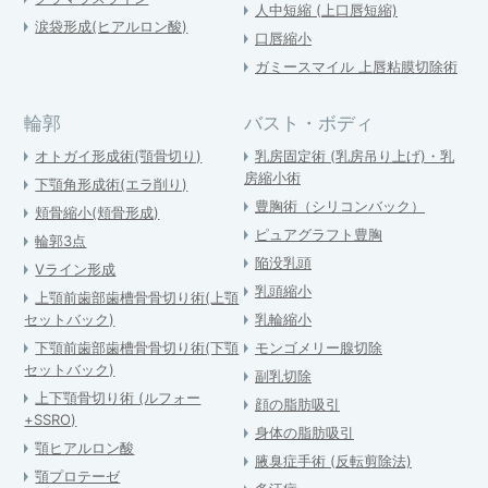
人中短縮 (上口唇短縮)
涙袋形成(ヒアルロン酸)
口唇縮小
ガミースマイル 上唇粘膜切除術
輪郭
バスト・ボディ
オトガイ形成術(顎骨切り)
乳房固定術 (乳房吊り上げ)・乳
房縮小術
下顎角形成術(エラ削り)
豊胸術（シリコンバック）
頬骨縮小(頬骨形成)
ピュアグラフト豊胸
輪郭3点
陥没乳頭
Vライン形成
乳頭縮小
上顎前歯部歯槽骨骨切り術(上顎
セットバック)
乳輪縮小
下顎前歯部歯槽骨骨切り術(下顎
モンゴメリー腺切除
セットバック)
副乳切除
上下顎骨切り術 (ルフォー
顔の脂肪吸引
+SSRO)
身体の脂肪吸引
顎ヒアルロン酸
腋臭症手術 (反転剪除法)
顎プロテーゼ