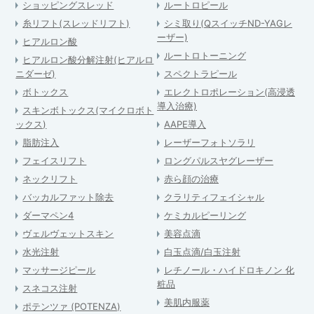
ショッピングスレッド
ルートロピール
糸リフト(スレッドリフト)
シミ取り(QスイッチND-YAGレ
ーザー)
ヒアルロン酸
ルートロトーニング
ヒアルロン酸分解注射(ヒアルロ
ニダーゼ)
スペクトラピール
ボトックス
エレクトロポレーション(高浸透
導入治療)
スキンボトックス(マイクロボト
ックス)
AAPE導入
脂肪注入
レーザーフォトソラリ
フェイスリフト
ロングパルスヤグレーザー
ネックリフト
赤ら顔の治療
バッカルファット除去
クラリティフェイシャル
ダーマペン4
ケミカルピーリング
ヴェルヴェットスキン
美容点滴
水光注射
白玉点滴/白玉注射
マッサージピール
レチノール・ハイドロキノン 化
粧品
スネコス注射
美肌内服薬
ポテンツァ (POTENZA)