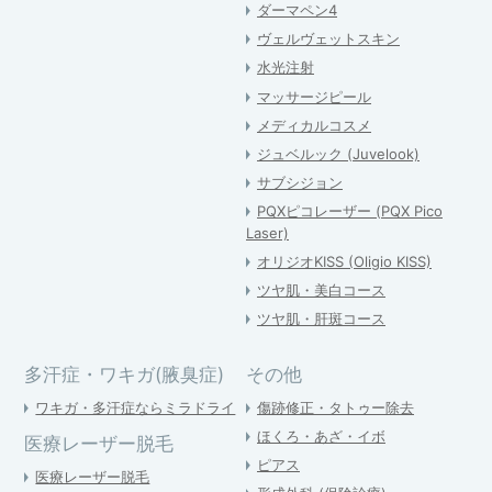
ダーマペン4
ヴェルヴェットスキン
水光注射
マッサージピール
メディカルコスメ
ジュベルック (Juvelook)
サブシジョン
PQXピコレーザー (PQX Pico
Laser)
オリジオKISS (Oligio KISS)
ツヤ肌・美白コース
ツヤ肌・肝斑コース
多汗症・ワキガ(腋臭症)
その他
ワキガ・多汗症ならミラドライ
傷跡修正・タトゥー除去
ほくろ・あざ・イボ
医療レーザー脱毛
ピアス
医療レーザー脱毛