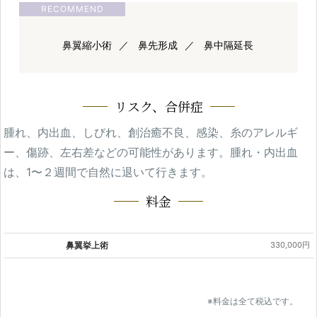
WEBカウンセリング予約
鼻翼縮小術
鼻先形成
鼻中隔延長
リスク、合併症
腫れ、内出血、しびれ、創治癒不良、感染、糸のアレルギ
ー、傷跡、左右差などの可能性があります。腫れ・内出血
は、1〜２週間で自然に退いて行きます。
料金
鼻翼挙上術
330,000円
※料金は全て税込です。