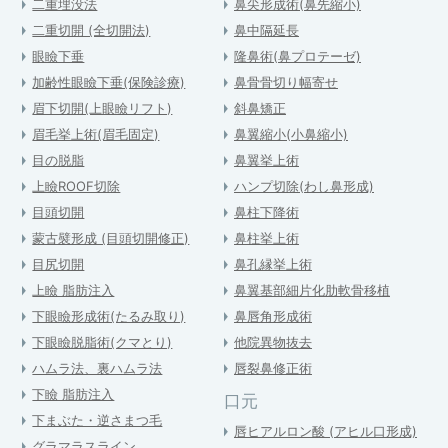
二重埋没法
鼻尖形成術(鼻先縮小)
二重切開 (全切開法)
鼻中隔延長
眼瞼下垂
隆鼻術(鼻プロテーゼ)
加齢性眼瞼下垂(保険診療)
鼻骨骨切り幅寄せ
眉下切開(上眼瞼リフト)
斜鼻矯正
眉毛挙上術(眉毛固定)
鼻翼縮小(小鼻縮小)
目の脱脂
鼻翼挙上術
上瞼ROOF切除
ハンプ切除(わし鼻形成)
目頭切開
鼻柱下降術
蒙古襞形成 (目頭切開修正)
鼻柱挙上術
目尻切開
鼻孔縁挙上術
上瞼 脂肪注入
鼻翼基部細片化肋軟骨移植
下眼瞼形成術(たるみ取り)
鼻唇角形成術
下眼瞼脱脂術(クマとり)
他院異物抜去
ハムラ法、裏ハムラ法
唇裂鼻修正術
下瞼 脂肪注入
口元
下まぶた・逆さまつ毛
唇ヒアルロン酸 (アヒル口形成)
グラマラスライン