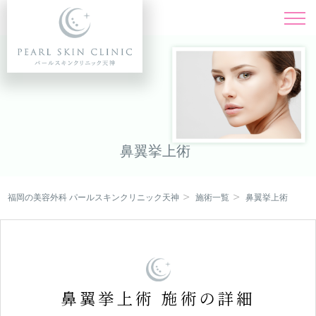
施術一覧
Menu
料金表
Price
ドクター紹介
Doctor
鼻翼挙上術
症例写真
Instagram
福岡の美容外科 パールスキンクリニック天神
施術一覧
鼻翼挙上術
キャンペーン
Campaign
クリニック紹介
Clinic
オンライン診療
鼻翼挙上術 施術の詳細
Online