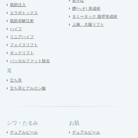
多汗症
脂肪注入
臍(へそ) 形成術
エラボトックス
タミータック 腹壁形成術
脂肪溶解注射
上腕、大腿リフト
ハイフ
リニアハイフ
フェイスリフト
ネックリフト
バッカルファット除去
耳
立ち耳
立ち耳ヒアルロン酸
シワ・たるみ
お肌
デュアルピール
デュアルピール