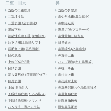
二重・目元
鼻
当院の二重整形
当院の鼻整形
二重埋没法
鼻尖形成術(鼻先縮小)
二重切開 (全切開法)
鼻中隔延長
眼瞼下垂
隆鼻術(鼻プロテーゼ)
加齢性眼瞼下垂(保険診療)
鼻骨骨切り幅寄せ
眉下切開(上眼瞼リフト)
斜鼻矯正
眉毛挙上術(眉毛固定)
鼻翼縮小(小鼻縮小)
目の脱脂
鼻翼挙上術
上瞼ROOF切除
ハンプ切除(わし鼻形成)
目頭切開
鼻柱下降術
蒙古襞形成 (目頭切開修正)
鼻柱挙上術
目尻切開
鼻孔縁挙上術
上瞼 脂肪注入
鼻翼基部細片化肋軟骨移植
下眼瞼形成術(たるみ取り)
鼻唇角形成術
下眼瞼脱脂術(クマとり)
他院異物抜去
ハムラ法、裏ハムラ法
唇裂鼻修正術