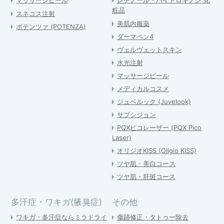
マッサージピール
レチノール・ハイドロキノン 化
粧品
スネコス注射
美肌内服薬
ポテンツァ (POTENZA)
ダーマペン4
ヴェルヴェットスキン
水光注射
マッサージピール
メディカルコスメ
ジュベルック (Juvelook)
サブシジョン
PQXピコレーザー (PQX Pico
Laser)
オリジオKISS (Oligio KISS)
ツヤ肌・美白コース
ツヤ肌・肝斑コース
多汗症・ワキガ(腋臭症)
その他
ワキガ・多汗症ならミラドライ
傷跡修正・タトゥー除去