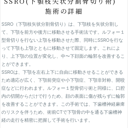
SSRO(下顎枝矢状分割骨切り術)
施術の詳細
SSRO（下顎枝矢状分割骨切り）は、下顎枝を矢状分割し
て、下顎を前方や後方に移動させる手術法です。ルフォー１
型骨切りを行ない上顎を移動させた際、同時にSSROを行な
って下顎も上顎とともに移動させて固定します。これによ
り、上下顎の位置が変化し、中〜下顔面の輪郭を改善するこ
とができます。
SSROは、下顎を左右上下に自由に移動させることができる
ため適応が広く、下顎前突症や小下顎症、下顎非対称、開咬
症などに行われます。ルフォー１型骨切り術と同様に、口腔
内の切開からだけで行うため、顔の表面に傷が残らずに輪郭
を改善することができます。この手術では、下歯槽神経麻痺
のリスクを伴うため、術前CTで下顎骨の中を通る下歯槽神
経の走行を精密に把握して手術を行います。