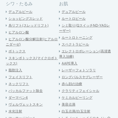
シワ・たるみ
お肌
デュアルピール
デュアルピール
ショッピングスレッド
ルートロピール
糸リフト(スレッドリフト)
シミ取り(QスイッチND-YAGレ
ーザー)
ヒアルロン酸
ルートロトーニング
ヒアルロン酸分解注射(ヒアルロ
ニダーゼ)
スペクトラピール
ボトックス
エレクトロポレーション(高浸透
導入治療)
スキンボトックス(マイクロボト
ックス)
AAPE導入
脂肪注入
レーザーフォトソラリ
フェイスリフト
ロングパルスヤグレーザー
ネックリフト
赤ら顔の治療
バッカルファット除去
クラリティフェイシャル
ダーマペン4
ケミカルピーリング
ヴェルヴェットスキン
美容点滴
水光注射
白玉点滴/白玉注射