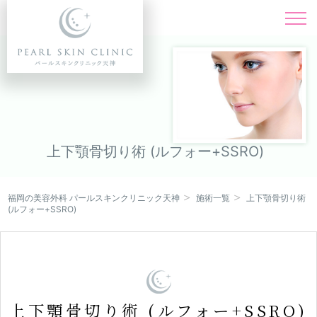
施術一覧
Menu
料金表
Price
ドクター紹介
Doctor
上下顎骨切り術 (ルフォー+SSRO)
症例写真
Instagram
福岡の美容外科 パールスキンクリニック天神
施術一覧
上下顎骨切り術
キャンペーン
(ルフォー+SSRO)
Campaign
クリニック紹介
Clinic
オンライン診療
上下顎骨切り術 (ルフォー+SSRO)
Online