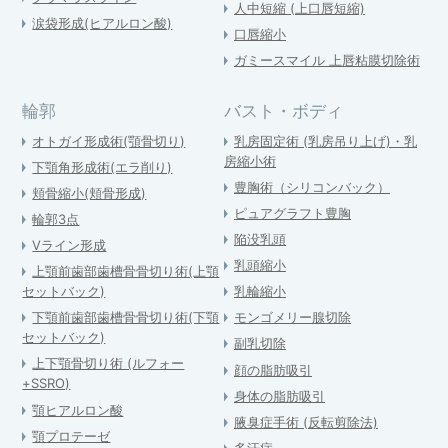
人中短縮 (上口唇短縮)
涙袋形成(ヒアルロン酸)
口唇縮小
ガミースマイル 上唇粘膜切除術
輪郭
バスト・ボディ
オトガイ形成術(顎骨切り)
乳房固定術 (乳房吊り上げ)・乳
房縮小術
下顎角形成術(エラ削り)
豊胸術（シリコンバック）
頬骨縮小(頬骨形成)
ピュアグラフト豊胸
輪郭3点
陥没乳頭
Vライン形成
乳頭縮小
上顎前歯部歯槽骨骨切り術(上顎
セットバック)
乳輪縮小
下顎前歯部歯槽骨骨切り術(下顎
モンゴメリー腺切除
セットバック)
副乳切除
上下顎骨切り術 (ルフォー
顔の脂肪吸引
+SSRO)
身体の脂肪吸引
顎ヒアルロン酸
腋臭症手術 (反転剪除法)
顎プロテーゼ
多汗症