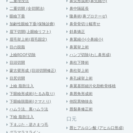
二重埋没法
鼻尖形成術(鼻先縮小)
二重切開 (全切開法)
鼻中隔延長
眼瞼下垂
隆鼻術(鼻プロテーゼ)
加齢性眼瞼下垂(保険診療)
鼻骨骨切り幅寄せ
眉下切開(上眼瞼リフト)
斜鼻矯正
眉毛挙上術(眉毛固定)
鼻翼縮小(小鼻縮小)
目の脱脂
鼻翼挙上術
上瞼ROOF切除
ハンプ切除(わし鼻形成)
目頭切開
鼻柱下降術
蒙古襞形成 (目頭切開修正)
鼻柱挙上術
目尻切開
鼻孔縁挙上術
上瞼 脂肪注入
鼻翼基部細片化肋軟骨移植
下眼瞼形成術(たるみ取り)
鼻唇角形成術
下眼瞼脱脂術(クマとり)
他院異物抜去
ハムラ法、裏ハムラ法
唇裂鼻修正術
下瞼 脂肪注入
口元
下まぶた・逆さまつ毛
唇ヒアルロン酸 (アヒル口形成)
グラマラスライン