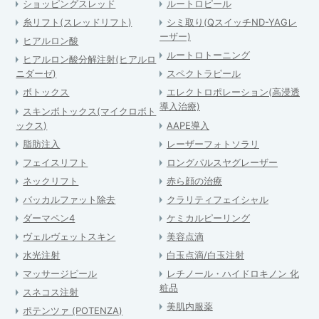
ショッピングスレッド
ルートロピール
糸リフト(スレッドリフト)
シミ取り(QスイッチND-YAGレ
ーザー)
ヒアルロン酸
ルートロトーニング
ヒアルロン酸分解注射(ヒアルロ
ニダーゼ)
スペクトラピール
ボトックス
エレクトロポレーション(高浸透
導入治療)
スキンボトックス(マイクロボト
ックス)
AAPE導入
脂肪注入
レーザーフォトソラリ
フェイスリフト
ロングパルスヤグレーザー
ネックリフト
赤ら顔の治療
バッカルファット除去
クラリティフェイシャル
ダーマペン4
ケミカルピーリング
ヴェルヴェットスキン
美容点滴
水光注射
白玉点滴/白玉注射
マッサージピール
レチノール・ハイドロキノン 化
粧品
スネコス注射
美肌内服薬
ポテンツァ (POTENZA)