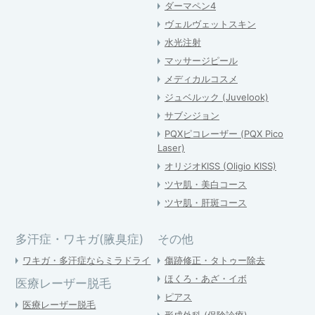
ダーマペン4
ヴェルヴェットスキン
水光注射
マッサージピール
メディカルコスメ
ジュベルック (Juvelook)
サブシジョン
PQXピコレーザー (PQX Pico
Laser)
オリジオKISS (Oligio KISS)
ツヤ肌・美白コース
ツヤ肌・肝斑コース
多汗症・ワキガ(腋臭症)
その他
ワキガ・多汗症ならミラドライ
傷跡修正・タトゥー除去
ほくろ・あざ・イボ
医療レーザー脱毛
ピアス
医療レーザー脱毛
形成外科 (保険診療)