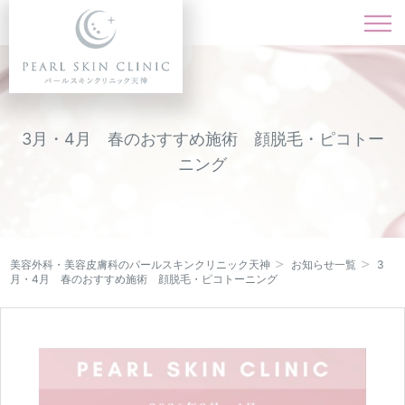
施術一覧
Menu
料金表
Price
3月・4月 春のおすすめ施術 顔脱毛・ピコトー
ニング
ドクター紹介
Doctor
症例写真
Instagram
美容外科・美容皮膚科のパールスキンクリニック天神
お知らせ一覧
3
キャンペーン
月・4月 春のおすすめ施術 顔脱毛・ピコトーニング
Campaign
クリニック紹介
Clinic
オンライン診療
Online