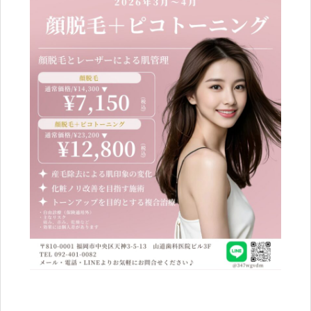
ブログ
Blog
ENGLISH
Clinic
Online Shop