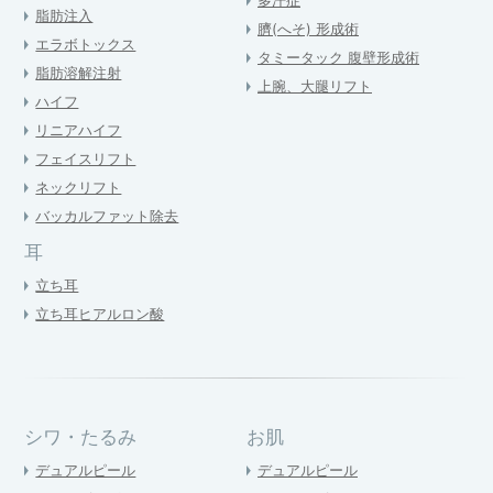
脂肪注入
臍(へそ) 形成術
エラボトックス
タミータック 腹壁形成術
脂肪溶解注射
上腕、大腿リフト
ハイフ
リニアハイフ
フェイスリフト
ネックリフト
バッカルファット除去
耳
立ち耳
立ち耳ヒアルロン酸
シワ・たるみ
お肌
デュアルピール
デュアルピール