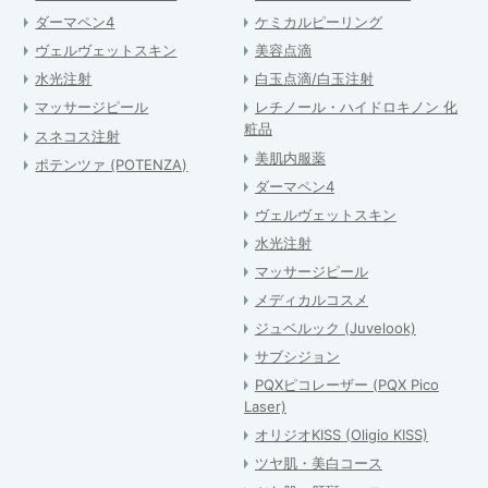
ダーマペン4
ケミカルピーリング
ヴェルヴェットスキン
美容点滴
水光注射
白玉点滴/白玉注射
マッサージピール
レチノール・ハイドロキノン 化
粧品
スネコス注射
美肌内服薬
ポテンツァ (POTENZA)
ダーマペン4
ヴェルヴェットスキン
水光注射
マッサージピール
メディカルコスメ
ジュベルック (Juvelook)
サブシジョン
PQXピコレーザー (PQX Pico
Laser)
オリジオKISS (Oligio KISS)
ツヤ肌・美白コース