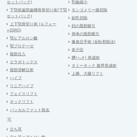
セットバック)
乳輪縮小
下顎前歯部歯槽骨骨切り術(下顎
モンゴメリー腺切除
セットバック)
副乳切除
上下顎骨切り術 (ルフォー
顔の脂肪吸引
+SSRO)
身体の脂肪吸引
顎ヒアルロン酸
腋臭症手術 (反転剪除法)
顎プロテーゼ
多汗症
脂肪注入
臍(へそ) 形成術
エラボトックス
タミータック 腹壁形成術
脂肪溶解注射
上腕、大腿リフト
ハイフ
リニアハイフ
フェイスリフト
ネックリフト
バッカルファット除去
耳
立ち耳
立ち耳ヒアルロン酸