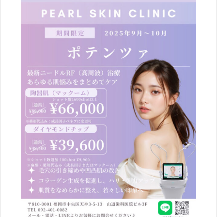
ブログ
Blog
ENGLISH
Clinic
Online Shop