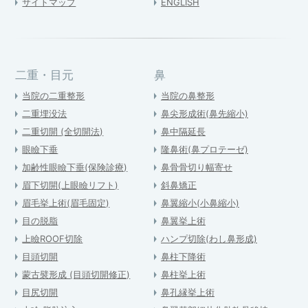
サイトマップ
ENGLISH
二重・目元
鼻
当院の二重整形
当院の鼻整形
二重埋没法
鼻尖形成術(鼻先縮小)
二重切開 (全切開法)
鼻中隔延長
眼瞼下垂
隆鼻術(鼻プロテーゼ)
加齢性眼瞼下垂(保険診療)
鼻骨骨切り幅寄せ
眉下切開(上眼瞼リフト)
斜鼻矯正
眉毛挙上術(眉毛固定)
鼻翼縮小(小鼻縮小)
目の脱脂
鼻翼挙上術
上瞼ROOF切除
ハンプ切除(わし鼻形成)
目頭切開
鼻柱下降術
蒙古襞形成 (目頭切開修正)
鼻柱挙上術
目尻切開
鼻孔縁挙上術