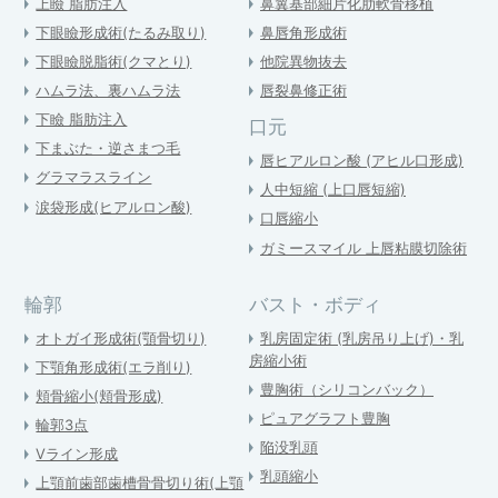
上瞼 脂肪注入
鼻翼基部細片化肋軟骨移植
下眼瞼形成術(たるみ取り)
鼻唇角形成術
下眼瞼脱脂術(クマとり)
他院異物抜去
ハムラ法、裏ハムラ法
唇裂鼻修正術
下瞼 脂肪注入
口元
下まぶた・逆さまつ毛
唇ヒアルロン酸 (アヒル口形成)
グラマラスライン
人中短縮 (上口唇短縮)
涙袋形成(ヒアルロン酸)
口唇縮小
ガミースマイル 上唇粘膜切除術
輪郭
バスト・ボディ
オトガイ形成術(顎骨切り)
乳房固定術 (乳房吊り上げ)・乳
房縮小術
下顎角形成術(エラ削り)
豊胸術（シリコンバック）
頬骨縮小(頬骨形成)
ピュアグラフト豊胸
輪郭3点
陥没乳頭
Vライン形成
乳頭縮小
上顎前歯部歯槽骨骨切り術(上顎