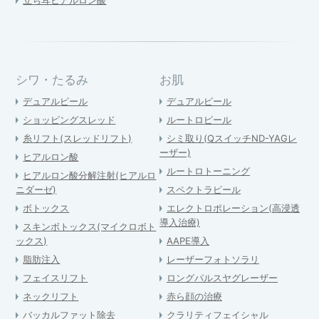
シワ・たるみ
お肌
デュアルピール
デュアルピール
ショッピングスレッド
ルートロピール
糸リフト(スレッドリフト)
シミ取り(QスイッチND-YAGレ
ーザー)
ヒアルロン酸
ルートロトーニング
ヒアルロン酸分解注射(ヒアルロ
ニダーゼ)
スペクトラピール
ボトックス
エレクトロポレーション(高浸透
導入治療)
スキンボトックス(マイクロボト
ックス)
AAPE導入
脂肪注入
レーザーフォトソラリ
フェイスリフト
ロングパルスヤグレーザー
ネックリフト
赤ら顔の治療
バッカルファット除去
クラリティフェイシャル