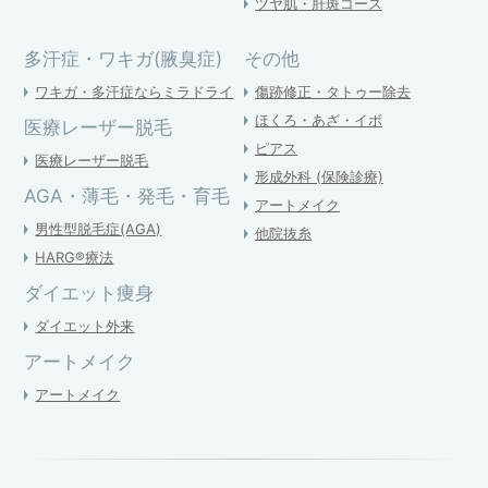
ツヤ肌・肝斑コース
多汗症・ワキガ(腋臭症)
その他
ワキガ・多汗症ならミラドライ
傷跡修正・タトゥー除去
ほくろ・あざ・イボ
医療レーザー脱毛
ピアス
医療レーザー脱毛
形成外科 (保険診療)
AGA・薄毛・発毛・育毛
アートメイク
男性型脱毛症(AGA)
他院抜糸
HARG®療法
ダイエット痩身
ダイエット外来
アートメイク
アートメイク