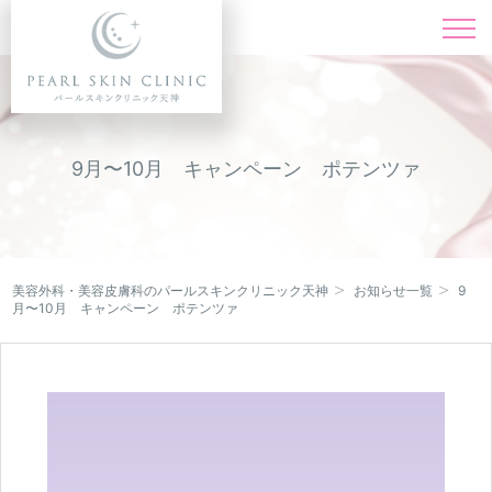
施術一覧
Menu
料金表
Price
9月〜10月 キャンペーン ポテンツァ
ドクター紹介
Doctor
症例写真
Instagram
美容外科・美容皮膚科のパールスキンクリニック天神
お知らせ一覧
9
月〜10月 キャンペーン ポテンツァ
キャンペーン
Campaign
クリニック紹介
Clinic
オンライン診療
Online