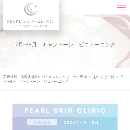
施術一覧
Menu
料金表
Price
7月〜8月 キャンペーン ピコトーニング
ドクター紹介
Doctor
症例写真
Instagram
美容外科・美容皮膚科のパールスキンクリニック天神
お知らせ一覧
7
月〜8月 キャンペーン ピコトーニング
キャンペーン
Campaign
クリニック紹介
Clinic
オンライン診療
Online