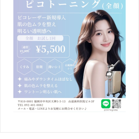
ブログ
Blog
ENGLISH
Clinic
Online Shop