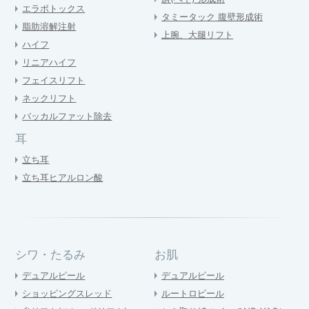
エラボトックス
タミータック 腹壁形成術
脂肪溶解注射
上腕、大腿リフト
ハイフ
リニアハイフ
フェイスリフト
ネックリフト
バッカルファット除去
耳
立ち耳
立ち耳ヒアルロン酸
シワ・たるみ
お肌
デュアルピール
デュアルピール
ショッピングスレッド
ルートロピール