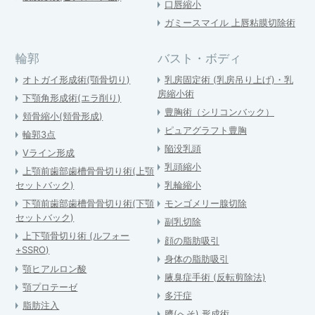
口唇縮小
ガミースマイル 上唇粘膜切除術
輪郭
バスト・ボディ
オトガイ形成術(顎骨切り)
乳房固定術 (乳房吊り上げ)・乳
房縮小術
下顎角形成術(エラ削り)
豊胸術（シリコンバック）
頬骨縮小(頬骨形成)
ピュアグラフト豊胸
輪郭3点
陥没乳頭
Vライン形成
乳頭縮小
上顎前歯部歯槽骨骨切り術(上顎
セットバック)
乳輪縮小
下顎前歯部歯槽骨骨切り術(下顎
モンゴメリー腺切除
セットバック)
副乳切除
上下顎骨切り術 (ルフォー
顔の脂肪吸引
+SSRO)
身体の脂肪吸引
顎ヒアルロン酸
腋臭症手術 (反転剪除法)
顎プロテーゼ
多汗症
脂肪注入
臍(へそ) 形成術