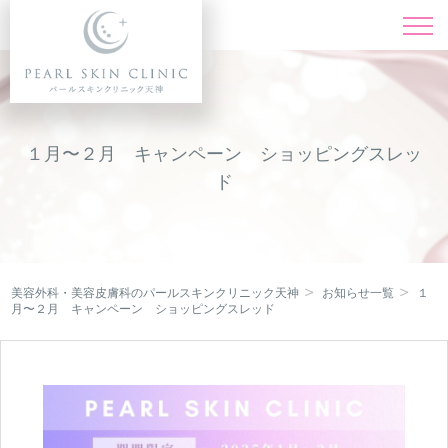
施術一覧
Menu
料金表
Price
１月〜２月 キャンペーン ショッピングスレッ
ド
ドクター紹介
Doctor
症例写真
Instagram
美容外科・美容皮膚科のパールスキンクリニック天神
お知らせ一覧
１
キャンペーン
月〜２月 キャンペーン ショッピングスレッド
Campaign
クリニック紹介
Clinic
オンライン診療
Online