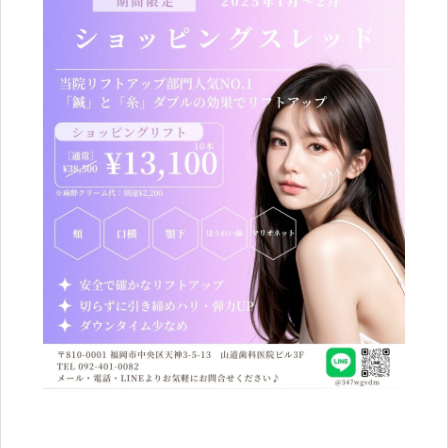
ブログ
Blog
ENGLISH
Clinic
Online Shop