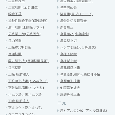
二重埋没法
鼻尖形成術(鼻先縮小)
二重切開 (全切開法)
鼻中隔延長
眼瞼下垂
隆鼻術(鼻プロテーゼ)
加齢性眼瞼下垂(保険診療)
鼻骨骨切り幅寄せ
眉下切開(上眼瞼リフト)
斜鼻矯正
眉毛挙上術(眉毛固定)
鼻翼縮小(小鼻縮小)
目の脱脂
鼻翼挙上術
上瞼ROOF切除
ハンプ切除(わし鼻形成)
目頭切開
鼻柱下降術
蒙古襞形成 (目頭切開修正)
鼻柱挙上術
目尻切開
鼻孔縁挙上術
上瞼 脂肪注入
鼻翼基部細片化肋軟骨移植
下眼瞼形成術(たるみ取り)
鼻唇角形成術
下眼瞼脱脂術(クマとり)
他院異物抜去
ハムラ法、裏ハムラ法
唇裂鼻修正術
下瞼 脂肪注入
口元
下まぶた・逆さまつ毛
唇ヒアルロン酸 (アヒル口形成)
グラマラスライン