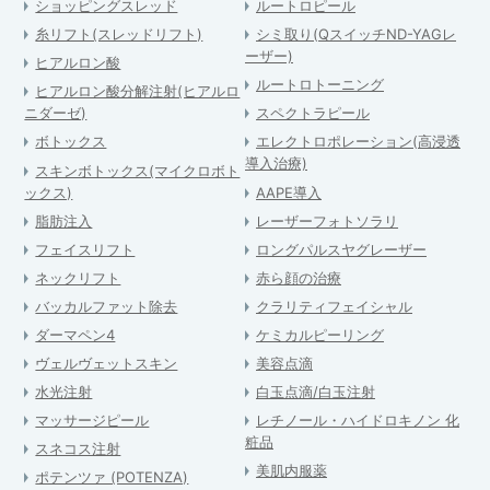
ショッピングスレッド
ルートロピール
糸リフト(スレッドリフト)
シミ取り(QスイッチND-YAGレ
ーザー)
ヒアルロン酸
ルートロトーニング
ヒアルロン酸分解注射(ヒアルロ
ニダーゼ)
スペクトラピール
ボトックス
エレクトロポレーション(高浸透
導入治療)
スキンボトックス(マイクロボト
ックス)
AAPE導入
脂肪注入
レーザーフォトソラリ
フェイスリフト
ロングパルスヤグレーザー
ネックリフト
赤ら顔の治療
バッカルファット除去
クラリティフェイシャル
ダーマペン4
ケミカルピーリング
ヴェルヴェットスキン
美容点滴
水光注射
白玉点滴/白玉注射
マッサージピール
レチノール・ハイドロキノン 化
粧品
スネコス注射
美肌内服薬
ポテンツァ (POTENZA)