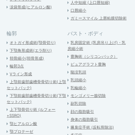
人中短縮 (上口唇短縮)
涙袋形成(ヒアルロン酸)
口唇縮小
ガミースマイル 上唇粘膜切除術
輪郭
バスト・ボディ
オトガイ形成術(顎骨切り)
乳房固定術 (乳房吊り上げ)・乳
房縮小術
下顎角形成術(エラ削り)
豊胸術（シリコンバック）
頬骨縮小(頬骨形成)
ピュアグラフト豊胸
輪郭3点
陥没乳頭
Vライン形成
乳頭縮小
上顎前歯部歯槽骨骨切り術(上顎
セットバック)
乳輪縮小
下顎前歯部歯槽骨骨切り術(下顎
モンゴメリー腺切除
セットバック)
副乳切除
上下顎骨切り術 (ルフォー
顔の脂肪吸引
+SSRO)
身体の脂肪吸引
顎ヒアルロン酸
腋臭症手術 (反転剪除法)
顎プロテーゼ
多汗症