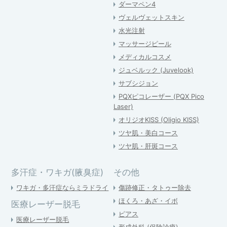
ダーマペン4
ヴェルヴェットスキン
水光注射
マッサージピール
メディカルコスメ
ジュベルック (Juvelook)
サブシジョン
PQXピコレーザー (PQX Pico
Laser)
オリジオKISS (Oligio KISS)
ツヤ肌・美白コース
ツヤ肌・肝斑コース
多汗症・ワキガ(腋臭症)
その他
ワキガ・多汗症ならミラドライ
傷跡修正・タトゥー除去
ほくろ・あざ・イボ
医療レーザー脱毛
ピアス
医療レーザー脱毛
形成外科 (保険診療)