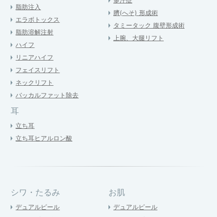
脂肪注入
臍(へそ) 形成術
エラボトックス
タミータック 腹壁形成術
脂肪溶解注射
上腕、大腿リフト
ハイフ
リニアハイフ
フェイスリフト
ネックリフト
バッカルファット除去
耳
立ち耳
立ち耳ヒアルロン酸
シワ・たるみ
お肌
デュアルピール
デュアルピール