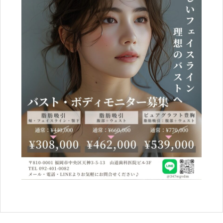
ブログ
Blog
ENGLISH
Clinic
Online Shop