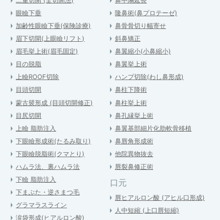
二重切開 (全切開法)
鼻中隔延長
眼瞼下垂
隆鼻術(鼻プロテーゼ)
加齢性眼瞼下垂(保険診療)
鼻骨骨切り幅寄せ
眉下切開(上眼瞼リフト)
斜鼻矯正
眉毛挙上術(眉毛固定)
鼻翼縮小(小鼻縮小)
目の脱脂
鼻翼挙上術
上瞼ROOF切除
ハンプ切除(わし鼻形成)
目頭切開
鼻柱下降術
蒙古襞形成 (目頭切開修正)
鼻柱挙上術
目尻切開
鼻孔縁挙上術
上瞼 脂肪注入
鼻翼基部細片化肋軟骨移植
下眼瞼形成術(たるみ取り)
鼻唇角形成術
下眼瞼脱脂術(クマとり)
他院異物抜去
ハムラ法、裏ハムラ法
唇裂鼻修正術
下瞼 脂肪注入
口元
下まぶた・逆さまつ毛
唇ヒアルロン酸 (アヒル口形成)
グラマラスライン
人中短縮 (上口唇短縮)
涙袋形成(ヒアルロン酸)