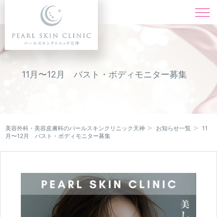
施術一覧
Menu
料金表
Price
11月〜12月 バスト・ボディモニター募集
ドクター紹介
Doctor
症例写真
Instagram
美容外科・美容皮膚科のパールスキンクリニック天神
お知らせ一覧
11
月〜12月 バスト・ボディモニター募集
キャンペーン
Campaign
クリニック紹介
Clinic
オンライン診療
Online