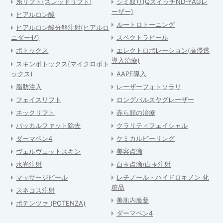
糸リフト(スレッドリフト)
シミ取り(QスイッチND-YAGレ
ーザー)
ヒアルロン酸
ルートロトーニング
ヒアルロン酸分解注射(ヒアルロ
ニダーゼ)
スペクトラピール
ボトックス
エレクトロポレーション(高浸透
導入治療)
スキンボトックス(マイクロボト
ックス)
AAPE導入
脂肪注入
レーザーフォトソラリ
フェイスリフト
ロングパルスヤグレーザー
ネックリフト
赤ら顔の治療
バッカルファット除去
クラリティフェイシャル
ダーマペン4
ケミカルピーリング
ヴェルヴェットスキン
美容点滴
水光注射
白玉点滴/白玉注射
マッサージピール
レチノール・ハイドロキノン 化
粧品
スネコス注射
美肌内服薬
ポテンツァ (POTENZA)
ダーマペン4