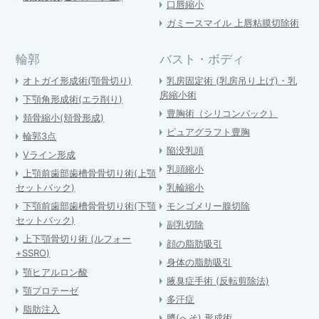
口唇縮小
ガミースマイル 上唇粘膜切除術
輪郭
バスト・ボディ
オトガイ形成術(顎骨切り)
乳房固定術 (乳房吊り上げ)・乳
房縮小術
下顎角形成術(エラ削り)
豊胸術（シリコンバック）
頬骨縮小(頬骨形成)
ピュアグラフト豊胸
輪郭3点
陥没乳頭
Vライン形成
乳頭縮小
上顎前歯部歯槽骨骨切り術(上顎
セットバック)
乳輪縮小
下顎前歯部歯槽骨骨切り術(下顎
モンゴメリー腺切除
セットバック)
副乳切除
上下顎骨切り術 (ルフォー
顔の脂肪吸引
+SSRO)
身体の脂肪吸引
顎ヒアルロン酸
腋臭症手術 (反転剪除法)
顎プロテーゼ
多汗症
脂肪注入
臍(へそ) 形成術