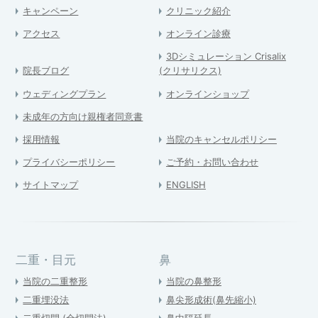
キャンペーン
クリニック紹介
アクセス
オンライン診療
3Dシミュレーション Crisalix
院長ブログ
(クリサリクス)
ウェディングプラン
オンラインショップ
未成年の方向け親権者同意書
採用情報
当院のキャンセルポリシー
プライバシーポリシー
ご予約・お問い合わせ
サイトマップ
ENGLISH
二重・目元
鼻
当院の二重整形
当院の鼻整形
二重埋没法
鼻尖形成術(鼻先縮小)