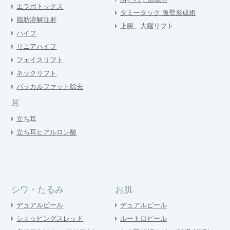
エラボトックス
タミータック 腹壁形成術
脂肪溶解注射
上腕、大腿リフト
ハイフ
リニアハイフ
フェイスリフト
ネックリフト
バッカルファット除去
耳
立ち耳
立ち耳ヒアルロン酸
シワ・たるみ
お肌
デュアルピール
デュアルピール
ショッピングスレッド
ルートロピール