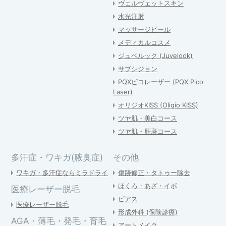
ヴェルヴェットスキン
水光注射
マッサージピール
メディカルコスメ
ジュベルック (Juvelook)
サブシジョン
PQXピコレーザー (PQX Pico
Laser)
オリジオKISS (Oligio KISS)
ツヤ肌・美白コース
ツヤ肌・肝斑コース
多汗症・ワキガ(腋臭症)
その他
ワキガ・多汗症ならミラドライ
傷跡修正・タトゥー除去
ほくろ・あざ・イボ
医療レーザー脱毛
ピアス
医療レーザー脱毛
形成外科 (保険診療)
AGA・薄毛・発毛・育毛
アートメイク