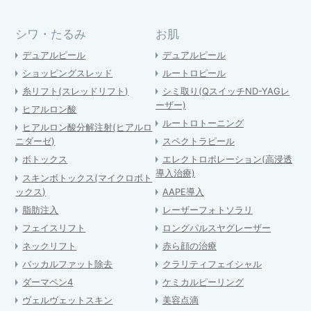
シワ・たるみ
お肌
デュアルピール
デュアルピール
ショッピングスレッド
ルートロピール
糸リフト(スレッドリフト)
シミ取り(QスイッチND-YAGレ
ーザー)
ヒアルロン酸
ルートロトーニング
ヒアルロン酸分解注射(ヒアルロ
ニダーゼ)
スペクトラピール
ボトックス
エレクトロポレーション(高浸透
導入治療)
スキンボトックス(マイクロボト
ックス)
AAPE導入
脂肪注入
レーザーフォトソラリ
フェイスリフト
ロングパルスヤグレーザー
ネックリフト
赤ら顔の治療
バッカルファット除去
クラリティフェイシャル
ダーマペン4
ケミカルピーリング
ヴェルヴェットスキン
美容点滴