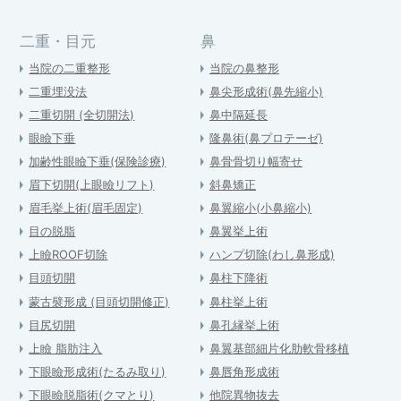
二重・目元
鼻
当院の二重整形
当院の鼻整形
二重埋没法
鼻尖形成術(鼻先縮小)
二重切開 (全切開法)
鼻中隔延長
眼瞼下垂
隆鼻術(鼻プロテーゼ)
加齢性眼瞼下垂(保険診療)
鼻骨骨切り幅寄せ
眉下切開(上眼瞼リフト)
斜鼻矯正
眉毛挙上術(眉毛固定)
鼻翼縮小(小鼻縮小)
目の脱脂
鼻翼挙上術
上瞼ROOF切除
ハンプ切除(わし鼻形成)
目頭切開
鼻柱下降術
蒙古襞形成 (目頭切開修正)
鼻柱挙上術
目尻切開
鼻孔縁挙上術
上瞼 脂肪注入
鼻翼基部細片化肋軟骨移植
下眼瞼形成術(たるみ取り)
鼻唇角形成術
下眼瞼脱脂術(クマとり)
他院異物抜去