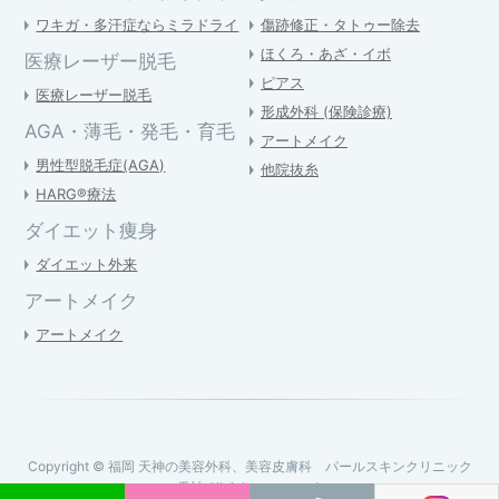
ワキガ・多汗症ならミラドライ
傷跡修正・タトゥー除去
ほくろ・あざ・イボ
医療レーザー脱毛
ピアス
医療レーザー脱毛
形成外科 (保険診療)
AGA・薄毛・発毛・育毛
アートメイク
男性型脱毛症(AGA)
他院抜糸
HARG®療法
ダイエット痩身
ダイエット外来
アートメイク
アートメイク
Copyright © 福岡 天神の美容外科、美容皮膚科 パールスキンクリニック
天神 All rights reserved.