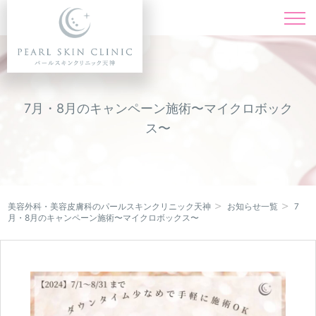
施術一覧
Menu
料金表
Price
7月・8月のキャンペーン施術〜マイクロボック
ス〜
ドクター紹介
Doctor
症例写真
Instagram
美容外科・美容皮膚科のパールスキンクリニック天神
お知らせ一覧
7
キャンペーン
月・8月のキャンペーン施術〜マイクロボックス〜
Campaign
クリニック紹介
Clinic
オンライン診療
Online