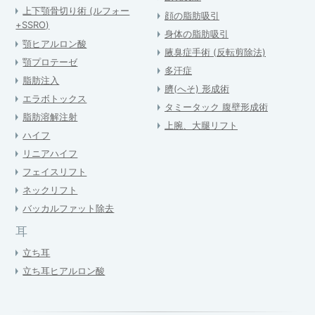
上下顎骨切り術 (ルフォー
顔の脂肪吸引
+SSRO)
身体の脂肪吸引
顎ヒアルロン酸
腋臭症手術 (反転剪除法)
顎プロテーゼ
多汗症
脂肪注入
臍(へそ) 形成術
エラボトックス
タミータック 腹壁形成術
脂肪溶解注射
上腕、大腿リフト
ハイフ
リニアハイフ
フェイスリフト
ネックリフト
バッカルファット除去
耳
立ち耳
立ち耳ヒアルロン酸