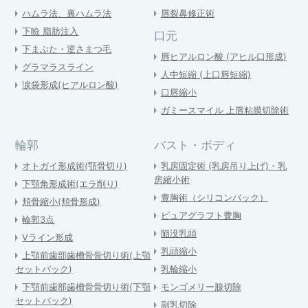
ハムラ法、裏ハムラ法
唇裂鼻修正術
下瞼 脂肪注入
口元
下まぶた・逆さまつ毛
唇ヒアルロン酸 (アヒル口形成)
グラマラスライン
人中短縮 (上口唇短縮)
涙袋形成(ヒアルロン酸)
口唇縮小
ガミースマイル 上唇粘膜切除術
輪郭
バスト・ボディ
オトガイ形成術(顎骨切り)
乳房固定術 (乳房吊り上げ)・乳
房縮小術
下顎角形成術(エラ削り)
豊胸術（シリコンバック）
頬骨縮小(頬骨形成)
ピュアグラフト豊胸
輪郭3点
陥没乳頭
Vライン形成
乳頭縮小
上顎前歯部歯槽骨骨切り術(上顎
セットバック)
乳輪縮小
下顎前歯部歯槽骨骨切り術(下顎
モンゴメリー腺切除
セットバック)
副乳切除