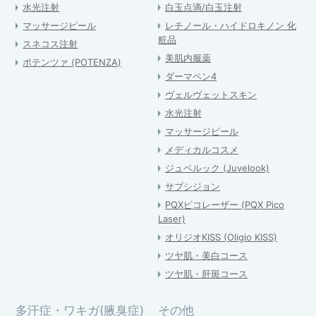
水光注射
白玉点滴/白玉注射
マッサージピール
レチノール・ハイドロキノン 化
粧品
スネコス注射
美肌内服薬
ポテンツァ (POTENZA)
ダーマペン4
ヴェルヴェットスキン
水光注射
マッサージピール
メディカルコスメ
ジュベルック (Juvelook)
サブシジョン
PQXピコレーザー (PQX Pico
Laser)
オリジオKISS (Oligio KISS)
ツヤ肌・美白コース
ツヤ肌・肝斑コース
多汗症・ワキガ(腋臭症)
その他