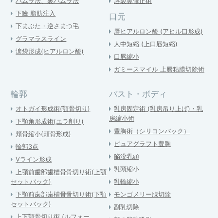
ハムラ法、裏ハムラ法
唇裂鼻修正術
下瞼 脂肪注入
口元
下まぶた・逆さまつ毛
唇ヒアルロン酸 (アヒル口形成)
グラマラスライン
人中短縮 (上口唇短縮)
涙袋形成(ヒアルロン酸)
口唇縮小
ガミースマイル 上唇粘膜切除術
輪郭
バスト・ボディ
オトガイ形成術(顎骨切り)
乳房固定術 (乳房吊り上げ)・乳
房縮小術
下顎角形成術(エラ削り)
豊胸術（シリコンバック）
頬骨縮小(頬骨形成)
ピュアグラフト豊胸
輪郭3点
陥没乳頭
Vライン形成
乳頭縮小
上顎前歯部歯槽骨骨切り術(上顎
セットバック)
乳輪縮小
下顎前歯部歯槽骨骨切り術(下顎
モンゴメリー腺切除
セットバック)
副乳切除
上下顎骨切り術 (ルフォー