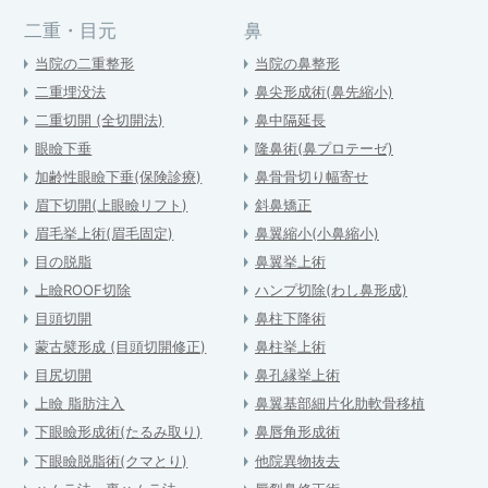
二重・目元
鼻
当院の二重整形
当院の鼻整形
二重埋没法
鼻尖形成術(鼻先縮小)
二重切開 (全切開法)
鼻中隔延長
眼瞼下垂
隆鼻術(鼻プロテーゼ)
加齢性眼瞼下垂(保険診療)
鼻骨骨切り幅寄せ
眉下切開(上眼瞼リフト)
斜鼻矯正
眉毛挙上術(眉毛固定)
鼻翼縮小(小鼻縮小)
目の脱脂
鼻翼挙上術
上瞼ROOF切除
ハンプ切除(わし鼻形成)
目頭切開
鼻柱下降術
蒙古襞形成 (目頭切開修正)
鼻柱挙上術
目尻切開
鼻孔縁挙上術
上瞼 脂肪注入
鼻翼基部細片化肋軟骨移植
下眼瞼形成術(たるみ取り)
鼻唇角形成術
下眼瞼脱脂術(クマとり)
他院異物抜去