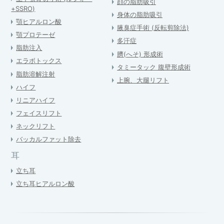
顔の脂肪吸引
+SSRO)
身体の脂肪吸引
顎ヒアルロン酸
腋臭症手術 (反転剪除法)
顎プロテーゼ
多汗症
脂肪注入
臍(へそ) 形成術
エラボトックス
タミータック 腹壁形成術
脂肪溶解注射
上腕、大腿リフト
ハイフ
リニアハイフ
フェイスリフト
ネックリフト
バッカルファット除去
耳
立ち耳
立ち耳ヒアルロン酸