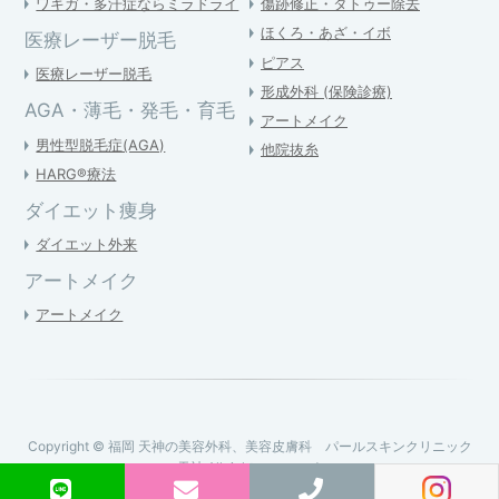
ワキガ・多汗症ならミラドライ
傷跡修正・タトゥー除去
ほくろ・あざ・イボ
医療レーザー脱毛
ピアス
医療レーザー脱毛
形成外科 (保険診療)
AGA・薄毛・発毛・育毛
アートメイク
男性型脱毛症(AGA)
他院抜糸
HARG®療法
ダイエット痩身
ダイエット外来
アートメイク
アートメイク
Copyright © 福岡 天神の美容外科、美容皮膚科 パールスキンクリニック
天神 All rights reserved.