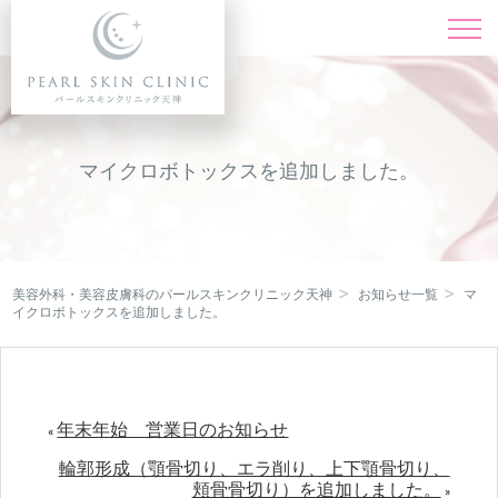
施術一覧
Menu
料金表
Price
マイクロボトックスを追加しました。
ドクター紹介
Doctor
症例写真
Instagram
美容外科・美容皮膚科のパールスキンクリニック天神
お知らせ一覧
マ
イクロボトックスを追加しました。
キャンペーン
Campaign
クリニック紹介
Clinic
年末年始 営業日のお知らせ
«
オンライン診療
輪郭形成（顎骨切り、エラ削り、上下顎骨切り、
Online
頬骨骨切り）を追加しました。
»