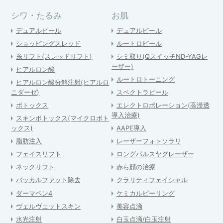
シワ・たるみ
お肌
デュアルピール
デュアルピール
ショッピングスレッド
ルートロピール
糸リフト(スレッドリフト)
シミ取り(QスイッチND-YAGレ
ーザー)
ヒアルロン酸
ルートロトーニング
ヒアルロン酸分解注射(ヒアルロ
ニダーゼ)
スペクトラピール
ボトックス
エレクトロポレーション(高浸透
導入治療)
スキンボトックス(マイクロボト
ックス)
AAPE導入
脂肪注入
レーザーフォトソラリ
フェイスリフト
ロングパルスヤグレーザー
ネックリフト
赤ら顔の治療
バッカルファット除去
クラリティフェイシャル
ダーマペン4
ケミカルピーリング
ヴェルヴェットスキン
美容点滴
水光注射
白玉点滴/白玉注射