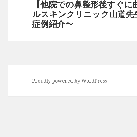
【他院での鼻整形後すぐに
次
ン
ルスキンクリニック山道先
の
症例紹介〜
投
稿:
Proudly powered by WordPress