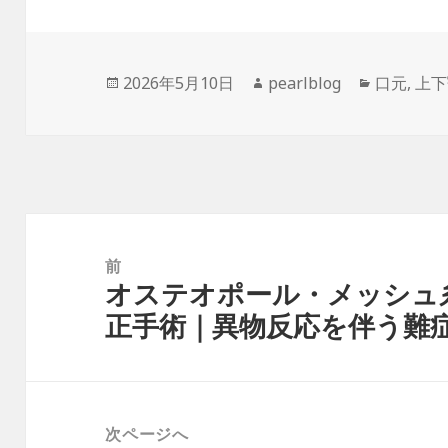
投
作
カ
2026年5月10日
pearlblog
口元
,
上下
稿
成
テ
日:
者
ゴ
リ
ー
投
稿
前
オステオポール・メッシュ
ナ
前
正手術｜異物反応を伴う難
ビ
の
ゲ
投
ー
稿:
シ
次ページへ
ョ