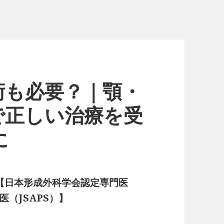
術も必要？｜顎・
で正しい治療を受
に
作【日本形成外科学会認定専門医
（JSAPS）】