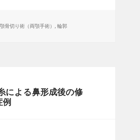
顎骨切り術（両顎手術）
,
輪郭
糸による鼻形成後の修
症例