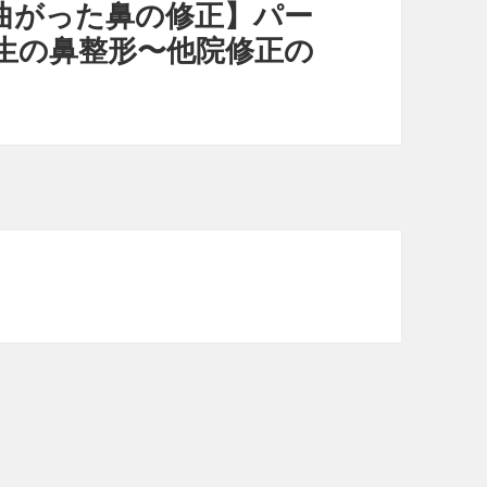
曲がった鼻の修正】パー
生の鼻整形〜他院修正の