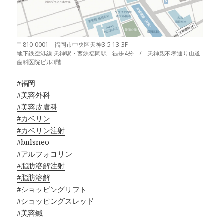
〒810-0001 福岡市中央区天神3-5-13-3F
地下鉄空港線 天神駅・西鉄福岡駅 徒歩4分 / 天神親不孝通り山道
歯科医院ビル3階
#福岡
#美容外科
#美容皮膚科
#カベリン
#カベリン注射
#bnlsneo
#アルフォコリン
#脂肪溶解注射
#脂肪溶解
#ショッピングリフト
#ショッピングスレッド
#美容鍼