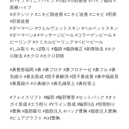
#ハイフ #リニアハイフ #小顔 #小顔整形 #ハイフ福岡 #
医療ハイフ
#ポテンツァ #ニキビ跡改善 #ニキビ改善 #ニキビ #肝斑
#肝斑改善
#ダーマペン #ヴェルヴェットスキン #ベルベットスキン
#ダーマペン4 #マッサージピール #コラーゲンピール #
ピーリング #ケミカルピーリング #ベビーピール
#しみ取り #いぼ取り #傷跡 #傷跡修正 #刺青除去 #ホク
ロ除去 #ホクロ #ホクロ切除
#鼻整形福岡 #鼻 #鼻プロテ #鼻プロテーゼ #鼻フル #鼻
先縮小 #鼻尖形成 #団子鼻解消 #団子鼻改善 #鼻中隔延長
#鼻翼縮小 #小鼻縮小 #鼻孔縁挙上 #鼻柱挙上
#フェイスリフト #輪郭 #輪郭整形 #セットバック #オト
ガイ形成 #エラ削り #Vライン形成 #輪郭3点 #頬骨削り
#豊胸 #脂肪吸引 #脂肪注入 #バッグ豊胸 #脂肪注入豊胸
#ピュアグラフト #crf豊胸