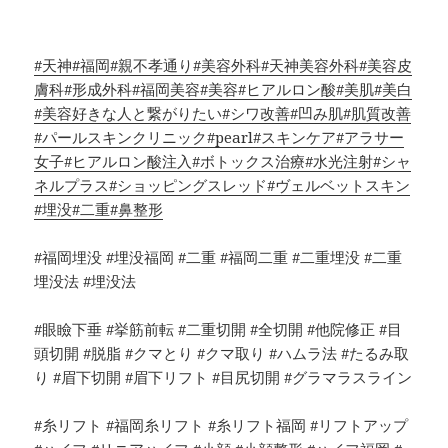
#天神
#福岡
#親不孝通り
#美容外科
#天神美容外科
#美容皮
膚科
#形成外科
#福岡美容
#美容
#ヒアルロン酸
#美肌
#美白
#美容好きな人と繋がりたい
#シワ改善
#凹み肌
#肌質改善
#パールスキンクリニック
#pearl
#スキンケア
#アラサー
女子
#ヒアルロン酸注入
#ボトックス治療
#水光注射
#シャ
ネルプラス
#ショッピングスレッド
#ヴェルベットスキン
#埋没
#二重
#鼻整形
#福岡埋没 #埋没福岡 #二重 #福岡二重 #二重埋没 #二重
埋没法 #埋没法
#眼瞼下垂 #挙筋前転 #二重切開 #全切開 #他院修正 #目
頭切開 #脱脂 #クマとり #クマ取り #ハムラ法 #たるみ取
り #眉下切開 #眉下リフト #目尻切開 #グラマラスライン
#糸リフト #福岡糸リフト #糸リフト福岡 #リフトアップ