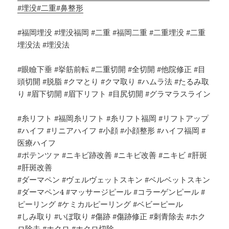
#埋没
#二重
#鼻整形
#福岡埋没 #埋没福岡 #二重 #福岡二重 #二重埋没 #二重
埋没法 #埋没法
#眼瞼下垂 #挙筋前転 #二重切開 #全切開 #他院修正 #目
頭切開 #脱脂 #クマとり #クマ取り #ハムラ法 #たるみ取
り #眉下切開 #眉下リフト #目尻切開 #グラマラスライン
#糸リフト #福岡糸リフト #糸リフト福岡 #リフトアップ
#ハイフ #リニアハイフ #小顔 #小顔整形 #ハイフ福岡 #
医療ハイフ
#ポテンツァ #ニキビ跡改善 #ニキビ改善 #ニキビ #肝斑
#肝斑改善
#ダーマペン #ヴェルヴェットスキン #ベルベットスキン
#ダーマペン4 #マッサージピール #コラーゲンピール #
ピーリング #ケミカルピーリング #ベビーピール
#しみ取り #いぼ取り #傷跡 #傷跡修正 #刺青除去 #ホク
ロ除去 #ホクロ #ホクロ切除