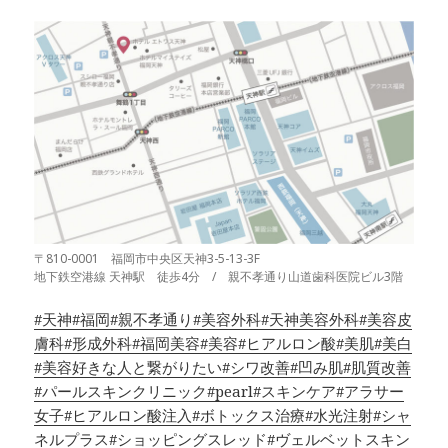
〒810-0001 福岡市中央区天神3-5-13-3F
地下鉄空港線 天神駅 徒歩4分 / 親不孝通り山道歯科医院ビル3階
#天神
#福岡
#親不孝通り
#美容外科
#天神美容外科
#美容皮
膚科
#形成外科
#福岡美容
#美容
#ヒアルロン酸
#美肌
#美白
#美容好きな人と繋がりたい
#シワ改善
#凹み肌
#肌質改善
#パールスキンクリニック
#pearl
#スキンケア
#アラサー
女子
#ヒアルロン酸注入
#ボトックス治療
#水光注射
#シャ
ネルプラス
#ショッピングスレッド
#ヴェルベットスキン