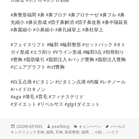
#鼻整形福岡 #鼻 #鼻プロテ #鼻プロテーゼ #鼻フル #鼻
先縮小 #鼻尖形成 #団子鼻解消 #団子鼻改善 #鼻中隔延長
#鼻翼縮小 #小鼻縮小 #鼻孔縁挙上 #鼻柱挙上
#フェイスリフト #輪郭 #輪郭整形 #セットバック #オト
ガイ形成 #エラ削り #Vライン形成 #輪郭3点 #頬骨削り
#豊胸 #脂肪吸引 #脂肪注入 #バッグ豊胸 #脂肪注入豊胸
#ピュアグラフト #crf豊胸
#白玉点滴 #ビタミン #ビタミン点滴 #内服 #レチノール
#ハイドロキノン
#aga #薄毛 #育毛 #フィナステリド
#ダイエット #リベルサス #glp1ダイエット
投
作
カ
タ
2020年4月30日
pearlblog
キャンペーン
パールス
稿
成
テ
グ
キンクリニック天神
,
福岡
,
天神
,
美容整形
,
福岡、
,
小顔、
,
ハイフ
日:
者
ゴ