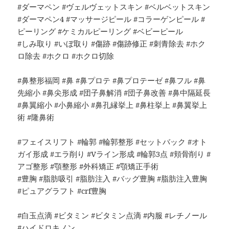
#ダーマペン #ヴェルヴェットスキン #ベルベットスキン
#ダーマペン4 #マッサージピール #コラーゲンピール #
ピーリング #ケミカルピーリング #ベビーピール
#しみ取り #いぼ取り #傷跡 #傷跡修正 #刺青除去 #ホク
ロ除去 #ホクロ #ホクロ切除
#鼻整形福岡 #鼻 #鼻プロテ #鼻プロテーゼ #鼻フル #鼻
先縮小 #鼻尖形成 #団子鼻解消 #団子鼻改善 #鼻中隔延長
#鼻翼縮小 #小鼻縮小 #鼻孔縁挙上 #鼻柱挙上 #鼻翼挙上
術 #隆鼻術
#フェイスリフト #輪郭 #輪郭整形 #セットバック #オト
ガイ形成 #エラ削り #Vライン形成 #輪郭3点 #頬骨削り #
アゴ整形 #顎整形 #外科矯正 #顎矯正手術
#豊胸 #脂肪吸引 #脂肪注入 #バッグ豊胸 #脂肪注入豊胸
#ピュアグラフト #crf豊胸
#白玉点滴 #ビタミン #ビタミン点滴 #内服 #レチノール
#ハイドロキノン