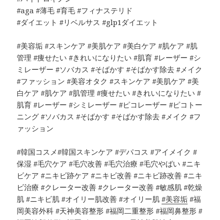
#aga #薄毛 #育毛 #フィナステリド
#ダイエット #リベルサス #glp1ダイエット
#美容垢 #スキンケア #美肌ケア #美白ケア #肌ケア #肌
管理 #痩せたい #きれいになりたい #肌育 #レーザー #シ
ミレーザー #ソバカス #そばかす #そばかす除去 #メイク
#ファッション #美容オタク #スキンケア #美肌ケア #美
白ケア #肌ケア #肌管理 #痩せたい #きれいになりたい #
肌育 #レーザー #シミレーザー #ピコレーザー #ピコトー
ニング #ソバカス #そばかす #そばかす除去 #メイク #フ
ァッション
#韓国コスメ#韓国スキンケア #デパコス #アイメイク #
保湿 #毛穴ケア #毛穴改善 #毛穴治療 #毛穴やばい #ニキ
ビケア #ニキビ跡ケア #ニキビ改善 #ニキビ跡改善 #ニキ
ビ治療 #クレーター改善 #クレーター改善 #敏感肌 #乾燥
肌 #ニキビ肌 #オイリー肌改善 #オイリー肌
#美容垢
#福
岡美容外科 #天神美容整形 #福岡二重整形 #福岡鼻整形 #