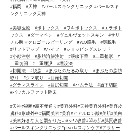
#福岡 #天神 #パールスキンクリニック #パールスキ
ンクリニック天神
#美容医療
#ボトックス
#ワキボトックス
#エラボト
ックス
#ダーマペン
#ヴェルヴェットスキン
#サリ
チル酸マクロゴールピーリング
#VIO脱毛
#顔脱毛
#リフトアップ
#ハイフ
#ショッピングスレッド
#小顔注射
#脂肪溶解注射
#眼瞼下垂
#二重整形
#
二重切開
#二重埋没
#埋没法
#切開法
#脱脂
#まぶたのたるみ取り
#まぶたの脂肪
取り
#クマ取り
#目頭切開
#グラマスライン
#目尻切開
#ハムラ法
#眉下切開
#バッカルファット除去
#天神
#福岡
#親不孝通り
#美容外科
#天神美容外科
#美容皮
膚科
#形成外科
#福岡美容
#美容
#ヒアルロン酸
#美肌
#美白
#美容好きな人と繋がりたい
#シワ改善
#凹み肌
#肌質改善
#パールスキンクリニック
#pearl
#スキンケア
#アラサー