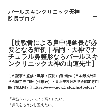
パールスキンクリニック天神
院長ブログ
メニュ
ーとウ
ィジェ
ット
【肋軟骨による鼻中隔延長が必
要となる症例｜福岡・天神でナ
チュラル鼻整形ならパールスキ
ンクリニック天神の山道先生】
この記事の監修・執筆：院長 山道 光作【日本形成外科
学会認定専門医（指導医）・日本美容外科学会認定専門
医（JSAPS）】https://www.pearl-skin.jp/doctors/
「鼻筋をバランスよく高くしたい」
「鼻先をもう少し整えたい」