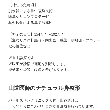
【行なった施術】
肋軟骨による鼻中隔延長術
隆鼻シリコンプロテーゼ
耳介軟骨による鼻尖形成術
【料金の目安】154万円〜192万円
【主なリスク】腫れ・内出血・感染・創離開・プロテー
ゼの偏位など
※自由診療です。
※医師が診察で適応を判断します。
※効果や経過には個人差があります。
山道医師のナチュラル鼻整形
パールスキンクリニック天神 山道医師は、
一人ひとりに合わせた自然な鼻形成を行っています。