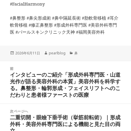
#FacialHarmony
#鼻整形 #鼻尖形成術 #鼻中隔延長術 #肋軟骨移植 #耳介
軟骨移植 #修正鼻整形 #形成外科専門医 #美容外科専門
医 #パールスキンクリニック天神 #福岡美容外科
投
作
カ
2026年6月11日
pearlblog
鼻
稿
成
テ
日:
者
ゴ
投
リ
前
稿
インタビューのご紹介「形成外科専門医・山道
ー
前
ナ
光作が語る美容外科の本質」美容外科を科学す
の
ビ
る。鼻整形・輪郭形成・フェイスリフトへのこ
投
ゲ
だわりと患者様ファーストの医療
稿:
ー
シ
次ページへ
ョ
二重切開・眼瞼下垂手術（挙筋前転術）｜形成
次
ン
外科・美容外科専門医による機能と見た目の両
の
立