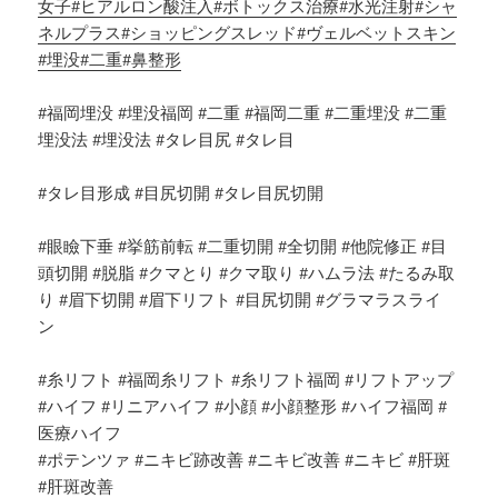
女子
#ヒアルロン酸注入
#ボトックス治療
#水光注射
#シャ
ネルプラス
#ショッピングスレッド
#ヴェルベットスキン
#埋没
#二重
#鼻整形
#福岡埋没 #埋没福岡 #二重 #福岡二重 #二重埋没 #二重
埋没法 #埋没法 #タレ目尻 #タレ目
#タレ目形成 #目尻切開 #タレ目尻切開
#眼瞼下垂 #挙筋前転 #二重切開 #全切開 #他院修正 #目
頭切開 #脱脂 #クマとり #クマ取り #ハムラ法 #たるみ取
り #眉下切開 #眉下リフト #目尻切開 #グラマラスライ
ン
#糸リフト #福岡糸リフト #糸リフト福岡 #リフトアップ
#ハイフ #リニアハイフ #小顔 #小顔整形 #ハイフ福岡 #
医療ハイフ
#ポテンツァ #ニキビ跡改善 #ニキビ改善 #ニキビ #肝斑
#肝斑改善