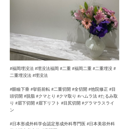
#福岡埋没法 #埋没法福岡 #二重 #福岡二重 #二重埋没 #
二重埋没法 #埋没法
#眼瞼下垂 #挙筋前転 #二重切開 #全切開 #他院修正 #目
頭切開 #脱脂 #クマとり #クマ取り #ハムラ法 #たるみ取
り #眉下切開 #眉下リフト #目尻切開 #グラマラスライ
ン
#日本形成外科学会認定形成外科専門医 #日本美容外科