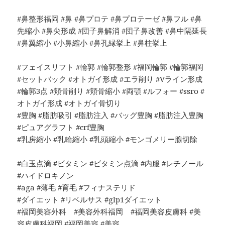
#鼻整形福岡 #鼻 #鼻プロテ #鼻プロテーゼ #鼻フル #鼻
先縮小 #鼻尖形成 #団子鼻解消 #団子鼻改善 #鼻中隔延長
#鼻翼縮小 #小鼻縮小 #鼻孔縁挙上 #鼻柱挙上
#フェイスリフト #輪郭 #輪郭整形 #福岡輪郭 #輪郭福岡
#セットバック #オトガイ形成 #エラ削り #Vライン形成
#輪郭3点 #頬骨削り #頬骨縮小 #両顎 #ルフォー #ssro #
オトガイ形成 #オトガイ骨切り
#豊胸 #脂肪吸引 #脂肪注入 #バッグ豊胸 #脂肪注入豊胸
#ピュアグラフト #crf豊胸
#乳房縮小 #乳輪縮小 #乳頭縮小 #モンゴメリー腺切除
#白玉点滴 #ビタミン #ビタミン点滴 #内服 #レチノール
#ハイドロキノン
#aga #薄毛 #育毛 #フィナステリド
#ダイエット #リベルサス #glp1ダイエット
#福岡美容外科 #美容外科福岡 #福岡美容皮膚科 #美
容皮膚科福岡 #福岡美容 #美容