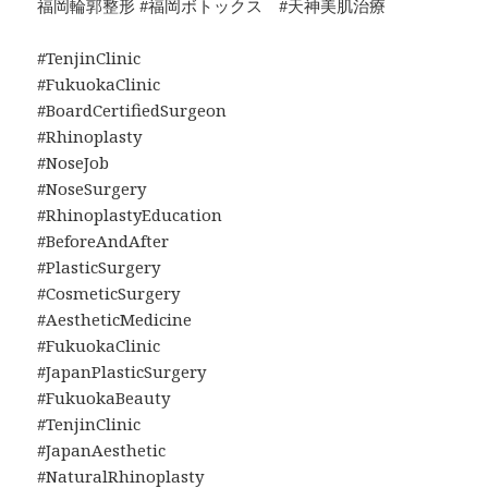
福岡輪郭整形 #福岡ボトックス #天神美肌治療
#TenjinClinic
#FukuokaClinic
#BoardCertifiedSurgeon
#Rhinoplasty
#NoseJob
#NoseSurgery
#RhinoplastyEducation
#BeforeAndAfter
#PlasticSurgery
#CosmeticSurgery
#AestheticMedicine
#FukuokaClinic
#JapanPlasticSurgery
#FukuokaBeauty
#TenjinClinic
#JapanAesthetic
#NaturalRhinoplasty