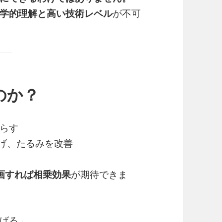
学的理解と高い技術レベル
が不可
のか？
らす
上げ、たるみを改善
画すれば相乗効果
が期待できま
げる」