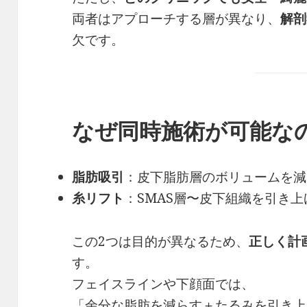
両者はアプローチする層が異なり、
解剖
欠です。
なぜ同時施術が可能な
脂肪吸引
：皮下脂肪層のボリュームを減
糸リフト
：SMAS層〜皮下組織を引き
この2つは目的が異なるため、
正しく計
す。
フェイスラインや下顔面では、
「余分な脂肪を減らす＋たるみを引き上