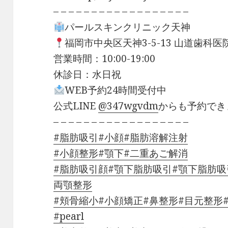
– – – – – – – – – – – – – – – – – –
パールスキンクリニック天神
福岡市中央区天神3-5-13 山道歯科医
営業時間：10:00-19:00
休診日：水日祝
WEB予約24時間受付中
公式LINE
@347wgvdm
からも予約でき
– – – – – – – – – – – – – – – – – –
#脂肪吸引
#小顔
#脂肪溶解注射
#小顔整形
#顎下
#二重あご解消
#脂肪吸引顔
#顎下脂肪吸引
#顎下脂肪吸
両顎整形
#頬骨縮小
#小顔矯正
#鼻整形
#目元整形
#pearl