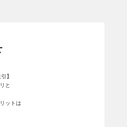
下
吸引】
リと
リットは