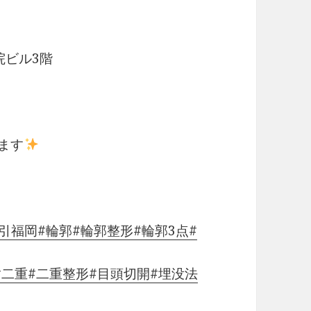
院ビル3階
ます
引福岡
#輪郭
#輪郭整形
#輪郭3点
#
#二重
#二重整形
#目頭切開
#埋没法