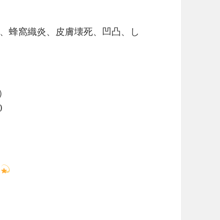
、蜂窩織炎、皮膚壊死、凹凸、し
）
0