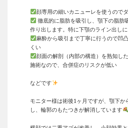
顔専用の細いカニューレを使うので
徹底的に脂肪を吸引し、顎下の脂肪
作り出します。特に下顎のライン出しに
麻酔から吸引まで丁寧に行うので凹
くい
顔面の解剖（内部の構造）を熟知し
施術なので、合併症のリスクが低い
などです
モニター様は術後1ヶ月ですが、顎下か
し、輪郭のもたつきが解消しています
横顔では二重アゴが改善し、小顔効果と