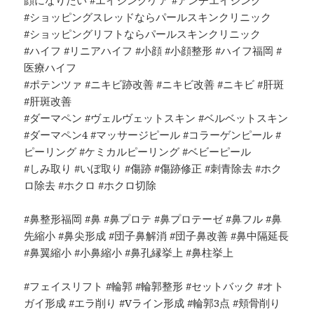
顔になりたい #エイジングケア #アンチエイジング
#ショッピングスレッドならパールスキンクリニック
#ショッピングリフトならパールスキンクリニック
#ハイフ #リニアハイフ #小顔 #小顔整形 #ハイフ福岡 #
医療ハイフ
#ポテンツァ #ニキビ跡改善 #ニキビ改善 #ニキビ #肝斑
#肝斑改善
#ダーマペン #ヴェルヴェットスキン #ベルベットスキン
#ダーマペン4 #マッサージピール #コラーゲンピール #
ピーリング #ケミカルピーリング #ベビーピール
#しみ取り #いぼ取り #傷跡 #傷跡修正 #刺青除去 #ホク
ロ除去 #ホクロ #ホクロ切除
#鼻整形福岡 #鼻 #鼻プロテ #鼻プロテーゼ #鼻フル #鼻
先縮小 #鼻尖形成 #団子鼻解消 #団子鼻改善 #鼻中隔延長
#鼻翼縮小 #小鼻縮小 #鼻孔縁挙上 #鼻柱挙上
#フェイスリフト #輪郭 #輪郭整形 #セットバック #オト
ガイ形成 #エラ削り #Vライン形成 #輪郭3点 #頬骨削り