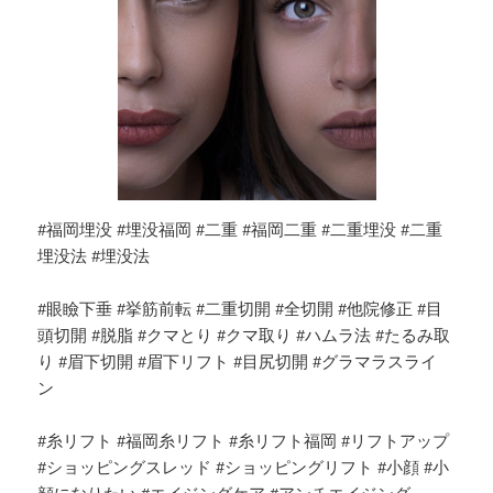
#福岡埋没 #埋没福岡 #二重 #福岡二重 #二重埋没 #二重
埋没法 #埋没法
#眼瞼下垂 #挙筋前転 #二重切開 #全切開 #他院修正 #目
頭切開 #脱脂 #クマとり #クマ取り #ハムラ法 #たるみ取
り #眉下切開 #眉下リフト #目尻切開 #グラマラスライ
ン
#糸リフト #福岡糸リフト #糸リフト福岡 #リフトアップ
#ショッピングスレッド #ショッピングリフト #小顔 #小