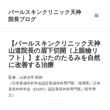
パールスキンクリニック天神
院長ブログ
メニュ
ーとウ
ィジェ
ット
【パールスキンクリニック天神
山道院長の眉下切開（上眼瞼リ
フト）】まぶたのたるみを自然
に改善する治療
監修：山道光作 医師
（日本形成外科学会認定形成外科専門医・指導医／日本
美容外科学会（JSAPS）認定美容外科専門医／医学博
士）