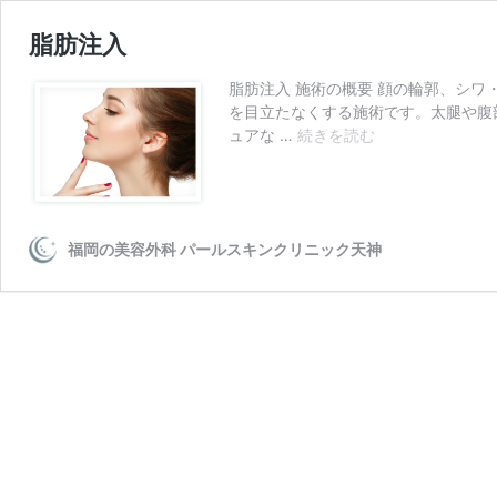
脂肪注入
脂肪注入 施術の概要 顔の輪郭、シ
を目立たなくする施術です。太腿や腹
脂
ュアな …
続きを読む
肪
注
入
福岡の美容外科 パールスキンクリニック天神